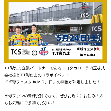
を
読
み
込
み
中
で
す
T.T彩たま企業パートナーであるトヨタカローラ埼玉株式
会社様とT.T彩たまのコラボイベント
『卓球フェスタ in ＭＣ川口』の開催が決定しました！
卓球ファンの皆様だけでなく、ぜひお近くにお住みの方
もお気軽にご参加ください！