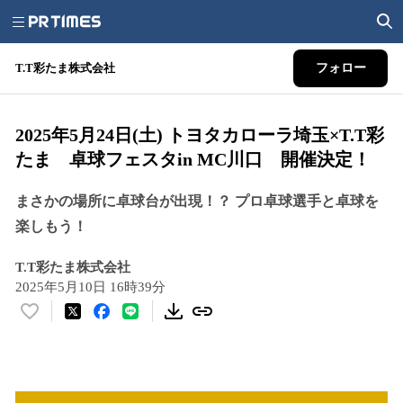
T.T彩たま株式会社
フォロー
2025年5月24日(土) トヨタカローラ埼玉×T.T彩
たま 卓球フェスタin MC川口 開催決定！
まさかの場所に卓球台が出現！？ プロ卓球選手と卓球を
楽しもう！
T.T彩たま株式会社
2025年5月10日 16時39分
い
い
ね
！
数