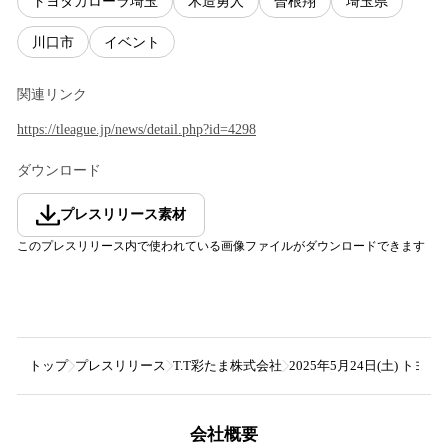
トヨタカローラ埼玉
木造勇人
曽根翔
埼玉県
川口市
イベント
関連リンク
https://tleague.jp/news/detail.php?id=4298
ダウンロード
プレスリリース素材
このプレスリリース内で使われている画像ファイルがダウンロードできます
トップ
プレスリリース
T.T彩たま株式会社
2025年5月24日(土) ト
会社概要