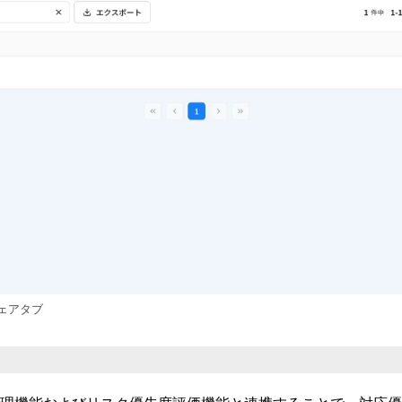
ェアタブ
果