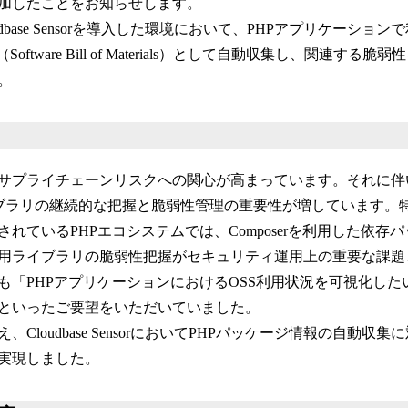
加したことをお知らせします。
読
dbase Sensorを導入した環境において、PHPアプリケーショ
み
込
oftware Bill of Materials）として自動収集し、関連す
み
。
中
で
す
サプライチェーンリスクへの関心が高まっています。それに伴
ブラリの継続的な把握と脆弱性管理の重要性が増しています。特
れているPHPエコシステムでは、Composerを利用した依存
用ライブラリの脆弱性把握がセキュリティ運用上の重要な課題
も「PHPアプリケーションにおけるOSS利用状況を可視化した
といったご要望をいただいていました。
Cloudbase SensorにおいてPHPパッケージ情報の自動収集
実現しました。