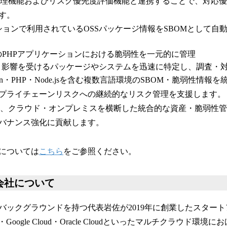
脆弱性管理機能およびリスク優先度評価機能と連携することで、対応
す。
ションで利用されているOSSパッケージ情報をSBOMとして自
ースのPHPアプリケーションにおける脆弱性を一元的に管理
、影響を受けるパッケージやシステムを迅速に特定し、調査・
thon・PHP・Node.jsを含む複数言語環境のSBOM・脆弱性情
プライチェーンリスクへの継続的なリスク管理を支援します。
は今後も、クラウド・オンプレミスを横断した統合的な資産・脆弱性
バナンス強化に貢献します。
については
こちら
をご参照ください。
株式会社について
バックグラウンドを持つ代表岩佐が2019年に創業したスタート
Azure・Google Cloud・Oracle Cloudといったマルチクラウド