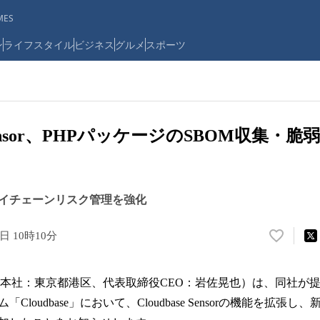
ES
ン
ライフスタイル
ビジネス
グルメ
スポーツ
e Sensor、PHPパッケージのSBOM収集
イチェーンリスク管理を強化
2日 10時10分
い
い
ね
式会社（本社：東京都港区、代表取締役CEO：岩佐晃也）は、同社
！
数
loudbase」において、Cloudbase Sensorの機能を拡張し
を