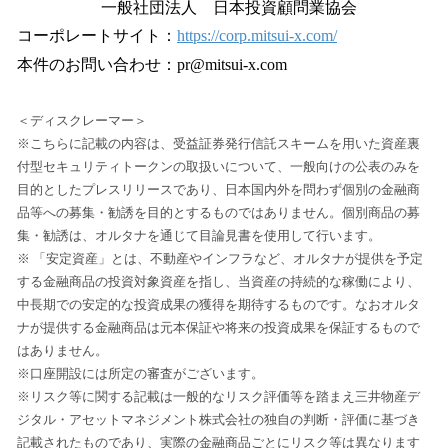
一般社団法人 日本投資顧問業協会
コーポレートサイト：
https://corp.mitsui-x.com/
本件のお問い合わせ：pr@mitsui-x.com
＜ディスクレーマー＞
※こちらに記載の内容は、受益証券発行信託スキームを用いた資産裏
付型セキュリティトークンの取扱いについて、一般向けの公表のみを
目的としたプレスリリースであり、日本国内外を問わず個別の金融商
品等への募集・勧誘を目的とするものではありません。個別商品の募
集・勧誘は、オルタナを通じて目論見書を使用して行います。
※ 「安定資産」とは、不動産やインフラなど、オルタナが提供を予定
する金融商品の投資対象資産を指し、当資産の持続的な稼働により、
中長期での安定的な投資成果の獲得を期待するものです。なおオルタ
ナが提供する金融商品は元本保証や将来の投資成果を保証するもので
はありません。
※口座開設には所定の審査がございます。
※リスク等に関する記載は一般的なリスク評価等を踏まえ三井物産デ
ジタル・アセットマネジメント株式会社の独自の判断・評価に基づき
記載されたものであり、実際の金融商品ごとにリスク等は異なります