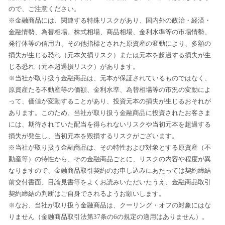
ので、ご注意ください。
※金融商品には、関連する特殊リスクがあり、国内外の政治・経済・
金融情勢、為替相場、株式相場、商品相場、金利水準等の市場情勢、
発行体等の信用力、その他指標とされた原資産の変動により、多額の
損失が生じる恐れ（元本欠損リスク）または元本を超過する損失が生
じる恐れ（元本超過損リスク）があります。
※当社が取り扱う金融商品は、元本が保証されているものではなく、
原資産たる不動産等の価額、金利水準、為替相場等の市況の変動によ
って、価値が変動することがあり、投資元本の損失が生じるおそれが
あります。このため、当社が取り扱う金融商品に投資されたお客さま
には、期待されていた配当を得られないリスクや当初元本を超過する
損失が発生し、当初元本を毀損するリスクがございます。
※当社が取り扱う金融商品は、その特性および対象とする原資産（不
動産等）の特性から、その金融商品ごとに、リスクの内容や程度が異
なりますので、金融商品取引契約のお申し込みにあたっては契約締結
前交付書面、目論見書等をよくお読みいただいたうえ、金融商品取引
契約締結の判断はご自身でされるようお願いします。
※なお、当社が取り扱う金融商品は、クーリング・オフの対象にはな
りません（金融商品取引法第37条の6の規定の適用はありません）。