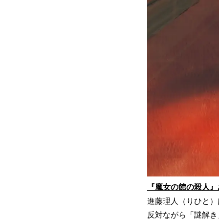
『魔女の館の殺人』
進藤理人（りひと）
反対ながら「謎解き