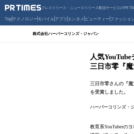
プレスリリース・ニュースリリース配信サービスのPR TIM
Top
テクノロジー
モバイル
アプリ
エンタメ
ビューティー
ファッショ
株式会社ハーパーコリンズ・ジャパン
人気YouT
三日市零『魔
三日市零さんの『魔
を受賞しました。
ハーパーコリンズ・
教育系YouTube