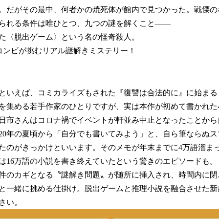
。だがその最中、何者かの焼死体が館内で見つかった。戦慄の
られる条件は唯ひとつ、九つの謎を解くこと――
た〈脱出ゲーム〉という名の怪奇殺人。
コンビが挑むリアル謎解きミステリー！
といえば、コミカライズもされた『復讐は合法的に』に始まる
を集める若手作家のひとりですが、実は本作が初めて書かれた
日市さんはコロナ禍でイベントが軒並み中止となったことから
020年の夏頃から「自分でも書いてみよう」と、自ら筆ならぬ
たのがきっかけといいます。そのメモが年末までに4万語溜ま
は16万語の小説を書き終えていたという驚きのエピソードも。
件のカギとなる〝謎解き問題〟が随所に挿入され、時間内に閉
と一緒に挑める仕掛け。脱出ゲームと推理小説を融合させた新
さい。