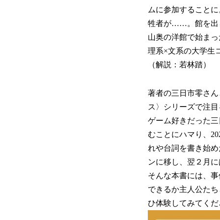
ムに参加することに
牲者が……。館を出
山奥の洋館で始まっ
理系×文系の大学生
（解説：若林踏）
著者の三日市零さん
ス〉シリーズで注目
ゲーム好きだった三
むことにハマり、2
れや台詞を書き始め
ンに移し、翌２月に
そんな本書には、事
できるか主人公たち
ひ体験してみてくだ