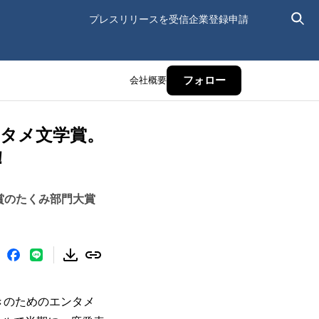
プレスリリースを受信
企業登録申請
会社概要
フォロー
んタメ文学賞。
！
賞のたくみ部門大賞
好きのためのエンタメ