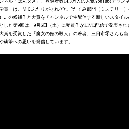
数
ネル「ほんタメ」。登録者数14.3万人の人気YouTubeチャ
を
学賞」は、ＭＣふたりがそれぞれ〝たくみ部門（ミステリー）
読
）〟の候補作と大賞をチャンネルで生配信する新しいスタイル
み
込
象とした第9回は、9月6日（土）に受賞作がLIVE配信で発表さ
み
大賞を受賞した『魔女の館の殺人』の著者、三日市零さんも当
中
や執筆への思いを発信しています。
で
す