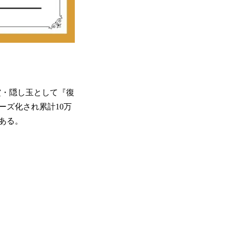
賞・隠し玉として『復
ーズ化され累計10万
ある。