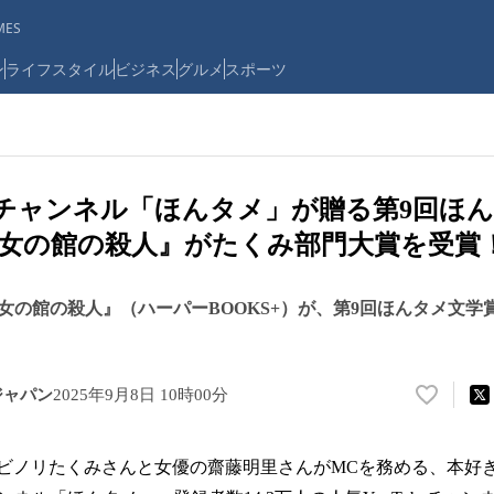
ES
ン
ライフスタイル
ビジネス
グルメ
スポーツ
ubeチャンネル「ほんタメ」が贈る第9回ほ
女の館の殺人』がたくみ部門大賞を受賞
女の館の殺人』（ハーパーBOOKS+）が、第9回ほんタメ文学
ジャパン
2025年9月8日 10時00分
い
い
ね
rのヨビノリたくみさんと女優の齋藤明里さんがMCを務める、本
！