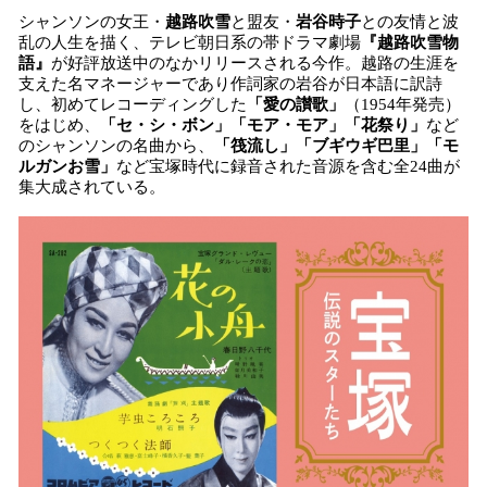
シャンソンの女王・
越路吹雪
と盟友・
岩谷時子
との友情と波
乱の人生を描く、テレビ朝日系の帯ドラマ劇場
『越路吹雪物
語』
が好評放送中のなかリリースされる今作。越路の生涯を
支えた名マネージャーであり作詞家の岩谷が日本語に訳詩
し、初めてレコーディングした
「愛の讃歌」
（1954年発売）
をはじめ、
「セ・シ・ボン」「モア・モア」「花祭り」
など
のシャンソンの名曲から、
「筏流し」「ブギウギ巴里」「モ
ルガンお雪」
など宝塚時代に録音された音源を含む全24曲が
集大成されている。