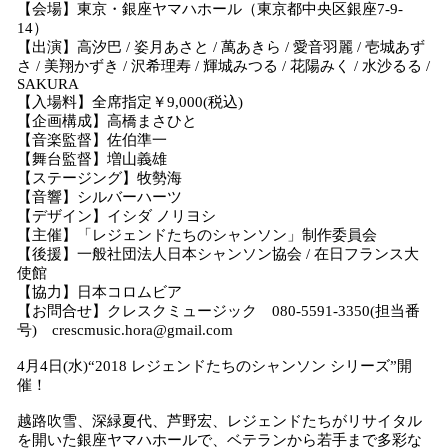
【会場】東京・銀座ヤマハホール（東京都中央区銀座7-9-
14）
【出演】高汐巴 / 姿月あさと / 萬あきら / 愛音羽麗 / 壱城あず
さ / 美翔かずき / 沢希理寿 / 輝城みつる / 花陽みく / 水沙るる /
SAKURA
【入場料】全席指定￥9,000(税込)
【企画構成】高橋まさひと
【音楽監督】佐伯準一
【舞台監督】増山義雄
【ステージング】牧勢海
【音響】シルバーハーツ
【デザイン】イシダ ノリヨシ
【主催】「レジェンドたちのシャンソン」制作委員会
【後援】一般社団法人日本シャンソン協会 / 在日フランス大
使館
【協力】日本コロムビア
【お問合せ】クレスクミュージック 080-5591-3350(担当番
号) crescmusic.hora@gmail.com
4月4日(水)“2018 レジェンドたちのシャンソン シリーズ”開
催！
越路吹雪、深緑夏代、芦野宏、レジェンドたちがリサイタル
を開いた銀座ヤマハホールで、ベテランから若手まで多彩な