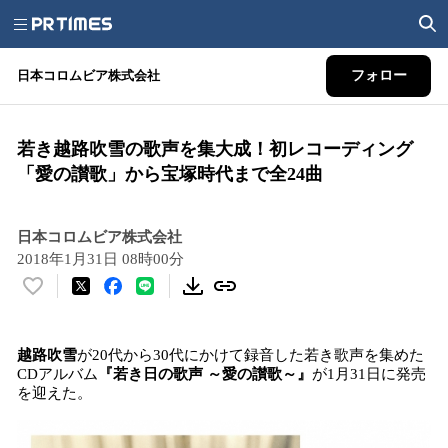
日本コロムビア株式会社
フォロー
若き越路吹雪の歌声を集大成！初レコーディング
「愛の讃歌」から宝塚時代まで全24曲
日本コロムビア株式会社
2018年1月31日 08時00分
い
い
ね
越路吹雪
が20代から30代にかけて録音した若き歌声を集めた
！
CDアルバム
『若き日の歌声 ～愛の讃歌～』
が1月31日に発売
数
を迎えた。
を
読
み