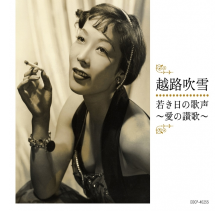
込
み
中
で
す