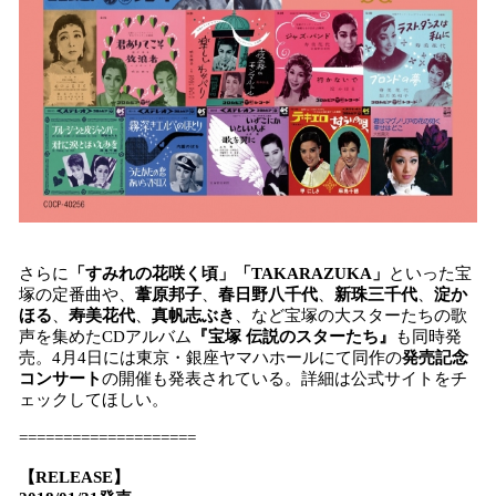
さらに
「すみれの花咲く頃」「TAKARAZUKA」
といった宝
塚の定番曲や、
葦原邦子
、
春日野八千代
、
新珠三千代
、
淀か
ほる
、
寿美花代
、
真帆志ぶき
、など宝塚の大スターたちの歌
声を集めたCDアルバム
『宝塚 伝説のスターたち』
も同時発
売。4月4日には東京・銀座ヤマハホールにて同作の
発売記念
コンサート
の開催も発表されている。詳細は公式サイトをチ
ェックしてほしい。
====================
【RELEASE】