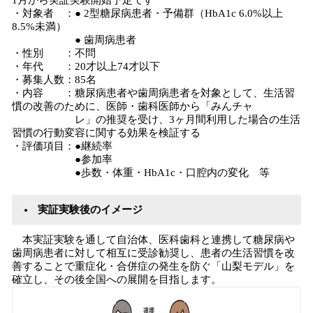
1月から実証実験開始予定です
・対象者 ：● 2型糖尿病患者・予備群（HbA1c 6.0%以上
8.5%未満）
● 歯周病患者
・性別 ：不問
・年代 ：20才以上74才以下
・募集人数：85名
・内容 ：糖尿病患者や歯周病患者を対象として、生活習
慣の改善のために、医師・歯科医師から「みんチャ
レ」の推奨を受け、3ヶ月間利用した場合の生活
習慣の行動変容に関する効果を検証する
・評価項目：●継続率
●参加率
●歩数・体重・HbA1c・口腔内の変化 等
実証実験後のイメージ
本実証実験を通して自治体、医科歯科と連携して糖尿病や
歯周病患者に対して相互に受診勧奨し、患者の生活習慣を改
善することで重症化・合併症の発生を防ぐ「山梨モデル」を
確立し、その後全国への展開を目指します。