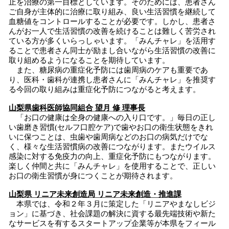
止を治療の第一目標としています。そのためには、患者さん
ご自身が主体的に治療に取り組み、良い生活習慣を継続して
血糖値をコントロールすることが必要です。しかし、患者さ
んがお一人で生活習慣の改善を続けることは難しく苦労され
ている方が多くいらっしゃいます。「みんチャレ」を活用す
ることで患者さん同士が励まし合いながら生活習慣の改善に
取り組めるようになることを期待しています。
また、糖尿病の重症化予防には歯周病のケアも重要であ
り、医科・歯科が連携し患者さんに「みんチャレ」を推奨す
る今回の取り組みは重症化予防につながると考えます。
山梨県歯科医師協同組合 望月 修 理事長
「お口の健康は全身の健康への入り口です。」毎日の正し
い歯磨き習慣(セルフ口腔ケア)で歯やお口の衛生状態をきれ
いに保つことは、虫歯や歯周病などのお口の病気だけでな
く、様々な生活習慣病の改善につながります。またウイルス
感染に対する免疫力の向上、重症化予防にもつながります。
楽しく仲間と共に「みんチャレ」を使用することで、正しい
お口の衛生習慣が身につくことが期待されます。
山梨県 リニア未来創造局 リニア未来創造・推進課
本県では、令和２年３月に策定した「リニアやまなしビジ
ョン」に基づき、社会課題の解決に資する最先端技術や新た
なサービスを有するスタートアップ企業等が本県をフィール