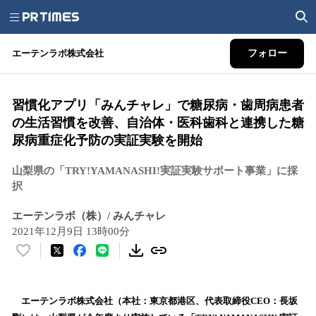
エーテンラボ株式会社
フォロー
習慣化アプリ「みんチャレ」で糖尿病・歯周病患者
の生活習慣を改善、自治体・医科歯科と連携した糖
尿病重症化予防の実証実験を開始
山梨県の「TRY!YAMANASHI!実証実験サポート事業」に採
択
エーテンラボ（株）/ みんチャレ
2021年12月9日 13時00分
い
い
ね
！
エーテンラボ株式会社（本社：東京都港区、代表取締役CEO：長坂