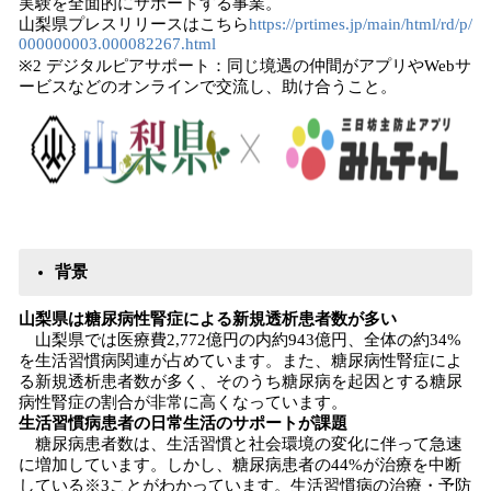
実験を全面的にサポートする事業。
山梨県プレスリリースはこちら
https://prtimes.jp/main/html/rd/p/
000000003.000082267.html
※2 デジタルピアサポート：同じ境遇の仲間がアプリやWebサ
ービスなどのオンラインで交流し、助け合うこと。
背景
山梨県は糖尿病性腎症による新規透析患者数が多い
山梨県では医療費2,772億円の内約943億円、全体の約34%
を生活習慣病関連が占めています。また、糖尿病性腎症によ
る新規透析患者数が多く、そのうち糖尿病を起因とする糖尿
病性腎症の割合が非常に高くなっています。
生活習慣病患者の日常生活のサポートが課題
糖尿病患者数は、生活習慣と社会環境の変化に伴って急速
に増加しています。しかし、糖尿病患者の44%が治療を中断
している※3ことがわかっています。生活習慣病の治療・予防