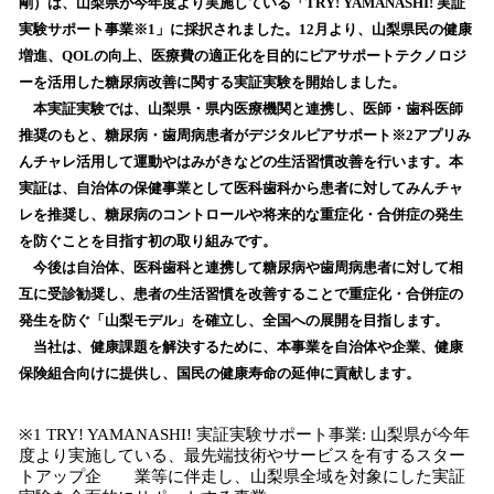
数
剛）は、山梨県が今年度より実施している「TRY! YAMANASHI! 実証
を
実験サポート事業※1」に採択されました。12月より、山梨県民の健康
読
増進、QOLの向上、医療費の適正化を目的にピアサポートテクノロジ
み
ーを活用した糖尿病改善に関する実証実験を開始しました。
込
本実証実験では、山梨県・県内医療機関と連携し、医師・歯科医師
み
推奨のもと、糖尿病・歯周病患者がデジタルピアサポート※2アプリみ
中
で
んチャレ活用して運動やはみがきなどの生活習慣改善を行います。本
す
実証は、自治体の保健事業として医科歯科から患者に対してみんチャ
レを推奨し、糖尿病のコントロールや将来的な重症化・合併症の発生
を防ぐことを目指す初の取り組みです。
今後は自治体、医科歯科と連携して糖尿病や歯周病患者に対して相
互に受診勧奨し、患者の生活習慣を改善することで重症化・合併症の
発生を防ぐ「山梨モデル」を確立し、全国への展開を目指します。
当社は、健康課題を解決するために、本事業を自治体や企業、健康
保険組合向けに提供し、国民の健康寿命の延伸に貢献します。
※1 TRY! YAMANASHI! 実証実験サポート事業: 山梨県が今年
度より実施している、最先端技術やサービスを有するスター
トアップ企 業等に伴走し、山梨県全域を対象にした実証