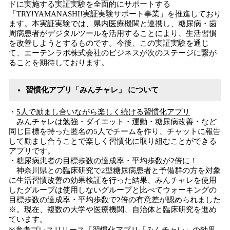
ドに実施する実証実験を全面的にサポートする
「TRY!YAMANASHI!実証実験サポート事業」を推進しており
ます。本実証実験では、県内医療機関と連携し、糖尿病・歯
周病患者がデジタルツールを活用することにより、生活習慣
を改善しようとするものです。今後、この実証実験を通じ
て、エーテンラボ株式会社のビジネスが次のステージに繋が
ることを期待しております。
習慣化アプリ「みんチャレ」 について
・
5人で励まし合いながら楽しく続ける習慣化アプリ
みんチャレは勉強・ダイエット・運動・糖尿病改善・など
同じ目標を持った匿名の5人でチームを作り、チャットに報告
して励まし合うことで楽しく習慣化に取り組むことができる
アプリです。
・
糖尿病患者の目標歩数の達成率・平均歩数が2倍に！
神奈川県との臨床研究で2型糖尿病患者と予備群の方を対象
に生活習慣改善の効果検証を行った結果、みんチャレを使用
したグループは使用しないグループと比べてウォーキングの
目標歩数の達成率・平均歩数で2倍の有意差が認められました
※。現在、複数の大学や医療機関、自治体と臨床研究を進め
ています。