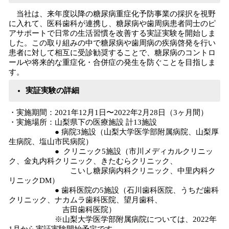
当社は、来年度以降の糖尿病重症化予防事業の採択を視野
に入れて、医科歯科が連携し、糖尿病や歯周病患者同士のピ
アサポートで日常の生活習慣を改善する実証実験を開始しま
した。この取り組みの中で糖尿病や歯周病の疾病啓発を行い
患者に対して相互に受診勧奨することで、糖尿病のコントロ
ールや将来的な重症化・合併症の発生を防ぐことを目指しま
す。
実証実験の詳細
・実施期間：2021年12月1日〜2022年2月28日（3ヶ月間）
・実施場所：山梨県下の医療施設 計13施設
● 病院3施設（山梨大学医学部附属病院、山梨厚
生病院、塩山市民病院）
● クリニック5施設（市川メディカルクリニッ
ク、金丸内科クリニック、きたむらクリニック、
こいし糖尿病内科クリニック、中里内科ク
リニックDM）
● 歯科医院の5施設（石川歯科医院、うちだ歯科
クリニック、ナカムラ歯科医院、望月歯科、
吉田歯科医院）
※山梨大学医学部附属病院については、2022年