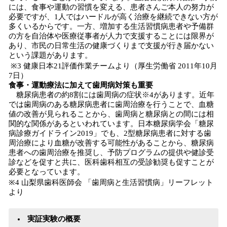
には、食事や運動の習慣を変える、患者さんご本人の努力が
必要ですが、1人ではハードルが高く治療を継続できない方が
多くいるからです。一方、増加する生活習慣病患者や予備群
の方を自治体や医療従事者が人力で支援することには限界が
あり、市民の日常生活の健康づくりまで支援が行き届かない
という課題があります。
※3 健康日本21評価作業チームより（厚生労働省 2011年10月
7日）
食事・運動療法に加えて歯周病対策も重要
糖尿病患者の約8割には歯周病の症状※4があります。近年
では歯周病のある糖尿病患者に歯周治療を行うことで、血糖
値の改善が見られることから、歯周病と糖尿病との間には相
関的な関係があるといわれています。日本糖尿病学会「糖尿
病診療ガイドライン2019」でも、2型糖尿病患者に対する歯
周治療により血糖が改善する可能性があることから、糖尿病
患者への歯周治療を推奨し、予防プログラムの提供や健診受
診などを促すと共に、医科歯科相互の受診勧奨も促すことが
必要となっています。
※4 山梨県歯科医師会 「歯周病と生活習慣病」リーフレット
より
実証実験の概要