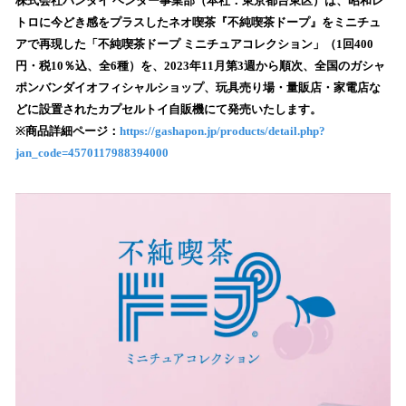
！
株式会社バンダイ ベンダー事業部（本社：東京都台東区）は、昭和レ
数
トロに今どき感をプラスしたネオ喫茶『不純喫茶ドープ』をミニチュ
を
アで再現した「不純喫茶ドープ ミニチュアコレクション」（1回400
読
円・税10％込、全6種）を、2023年11⽉第3週から順次、全国のガシャ
み
ポンバンダイオフィシャルショップ、玩具売り場・量販店・家電店な
込
どに設置されたカプセルトイ⾃販機にて発売いたします。
み
※商品詳細ページ：
https://gashapon.jp/products/detail.php?
中
で
jan_code=4570117988394000
す