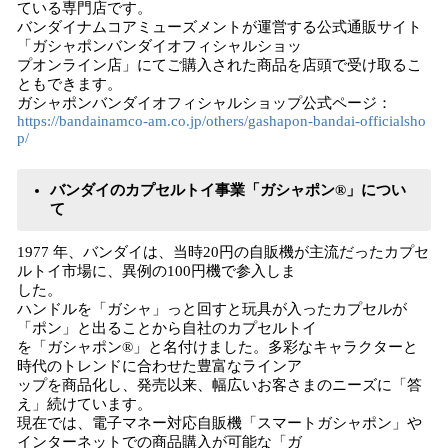
ている専⾨店です。
バンダイナムコアミューズメントが運営する公式通販サイト
「ガシャポンバンダイオフィシャルショッ
プオンライン店」にてご購⼊された商品を店頭で受け取るこ
ともできます。
ガシャポンバンダイオフィシャルショップ公式ページ：
https://bandainamco-am.co.jp/others/gashapon-bandai-officialsho
p/
バンダイのカプセルトイ事業「ガシャポン®」につい
て
1977 年、バンダイは、当時20円の⾃販機が主流だったカプセ
ルトイ市場に、異例の100円機で参⼊しま
した。
ハンドルを「ガシャ」っと回すと玩具が⼊ったカプセルが
「ポン」と出ることから⾃社のカプセルトイ
を「ガシャポン®」と名付けました。多彩なキャラクターと
時代のトレンドに合わせた豊富なラインア
ップを商品化し、発売以来、幅広いお客さまのニーズに「答
え」続けています。
現在では、電⼦マネー対応⾃販機「スマートガシャポン」や
インターネットでの商品購⼊が可能な「ガ