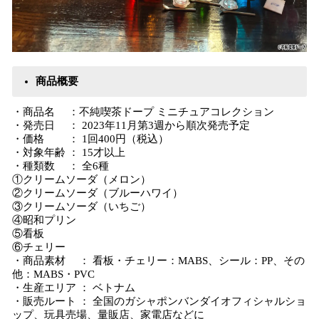
商品概要
・商品名 ：不純喫茶ドープ ミニチュアコレクション
・発売⽇ ： 2023年11⽉第3週から順次発売予定
・価格 ： 1回400円（税込）
・対象年齢 ： 15才以上
・種類数 ： 全6種
①クリームソーダ（メロン）
②クリームソーダ（ブルーハワイ）
③クリームソーダ（いちご）
④昭和プリン
⑤看板
⑥チェリー
・商品素材 ： 看板・チェリー：MABS、シール：PP、その
他：MABS・PVC
・⽣産エリア ： ベトナム
・販売ルート ： 全国のガシャポンバンダイオフィシャルショ
ップ、玩具売場、量販店、家電店などに