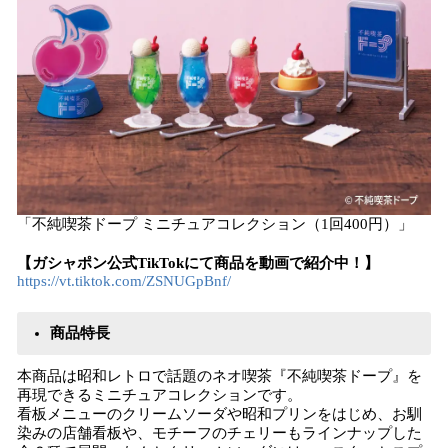
「不純喫茶ドープ ミニチュアコレクション（1回400円）」
【ガシャポン公式TikTokにて商品を動画で紹介中！】
https://vt.tiktok.com/ZSNUGpBnf/
商品特⻑
本商品は昭和レトロで話題のネオ喫茶『不純喫茶ドープ』を
再現できるミニチュアコレクションです。
看板メニューのクリームソーダや昭和プリンをはじめ、お馴
染みの店舗看板や、モチーフのチェリーもラインナップした