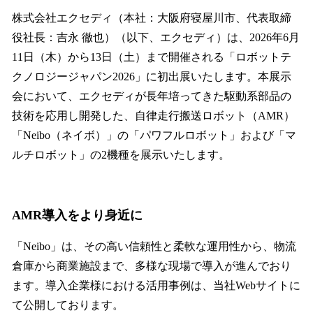
ね
！
株式会社エクセディ（本社：大阪府寝屋川市、代表取締
数
役社長：吉永 徹也）（以下、エクセディ）は、2026年6月
を
11日（木）から13日（土）まで開催される「ロボットテ
読
み
クノロジージャパン2026」に初出展いたします。本展示
込
会において、エクセディが長年培ってきた駆動系部品の
み
技術を応用し開発した、自律走行搬送ロボット（AMR）
中
で
「Neibo（ネイボ）」の「パワフルロボット」および「マ
す
ルチロボット」の2機種を展示いたします。
AMR導入をより身近に
「Neibo」は、その高い信頼性と柔軟な運用性から、物流
倉庫から商業施設まで、多様な現場で導入が進んでおり
ます。導入企業様における活用事例は、当社Webサイトに
て公開しております。