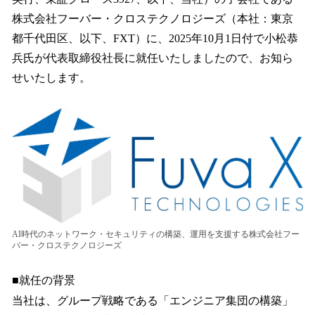
読
み
株式会社フーバー・クロステクノロジーズ（本社：東京
込
都千代田区、以下、FXT）に、2025年10月1日付で小松恭
み
兵氏が代表取締役社長に就任いたしましたので、お知ら
中
で
せいたします。
す
AI時代のネットワーク・セキュリティの構築、運用を支援する株式会社フー
バー・クロステクノロジーズ
■就任の背景
当社は、グループ戦略である「エンジニア集団の構築」