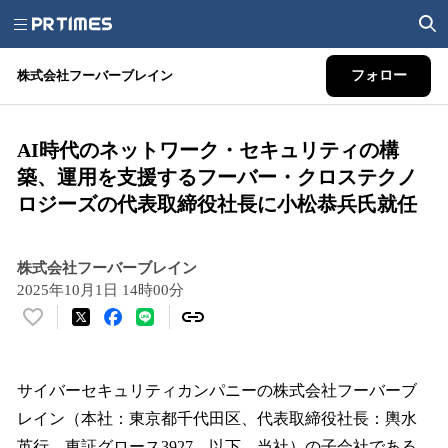
株式会社フーバーブレイン
フォロー
AI時代のネットワーク・セキュリティの構
築、運用を支援するフーバー・クロステクノ
ロジーズの代表取締役社長に小松恭兵氏就任
株式会社フーバーブレイン
2025年10月1日 14時00分
い
い
ね
！
サイバーセキュリティカンパニーの株式会社フーバーブ
数
レイン（本社：東京都千代田区、代表取締役社長：輿水
を
英行、東証グロース3927、以下、当社）の子会社である