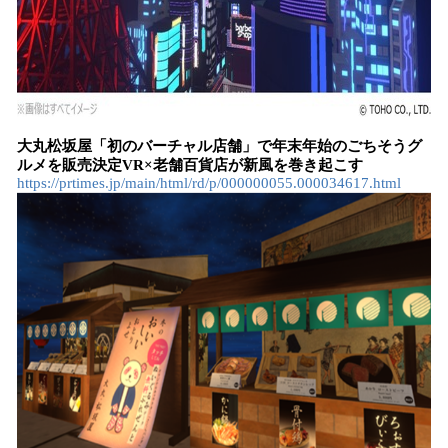
大丸松坂屋「初のバーチャル店舗」で年末年始のごちそうグ
ルメを販売決定VR×老舗百貨店が新風を巻き起こす
https://prtimes.jp/main/html/rd/p/000000055.000034617.html