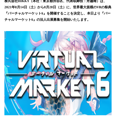
！
株式会社HIKKY（本社：東京都渋谷区、代表取締役：舟越靖）は、
数
2021年8月14日（土）から8月28日（土）に、世界最大規模のVRの祭典
を
『バーチャルマーケット6』を開催することを決定し、本日より『バー
読
チャルマーケット6』の法人出展募集を開始いたします。
み
込
み
中
で
す