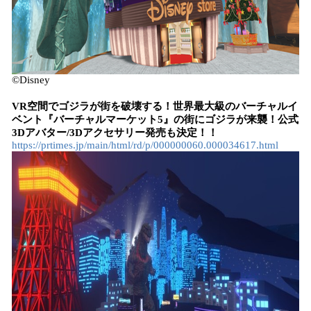
©Disney
VR空間でゴジラが街を破壊する！世界最大級のバーチャルイ
ベント『バーチャルマーケット5』の街にゴジラが来襲！公式
3Dアバター/3Dアクセサリー発売も決定！！
https://prtimes.jp/main/html/rd/p/000000060.000034617.html