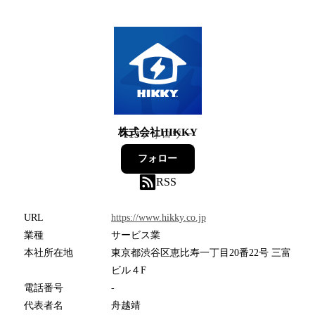
株式会社HIKKY
113
フォロワー
フォロー
RSS
URL
https://www.hikky.co.jp
業種
サービス業
本社所在地
東京都渋谷区恵比寿一丁目20番22号 三富
ビル４F
電話番号
-
代表者名
舟越靖