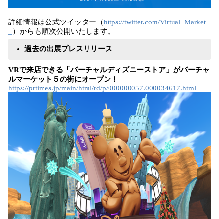
詳細情報は公式ツイッター（
https://twitter.com/Virtual_Market
_
）からも順次公開いたします。
過去の出展プレスリリース
VRで来店できる「バーチャルディズニーストア」がバーチャ
ルマーケット５の街にオープン！
https://prtimes.jp/main/html/rd/p/000000057.000034617.html