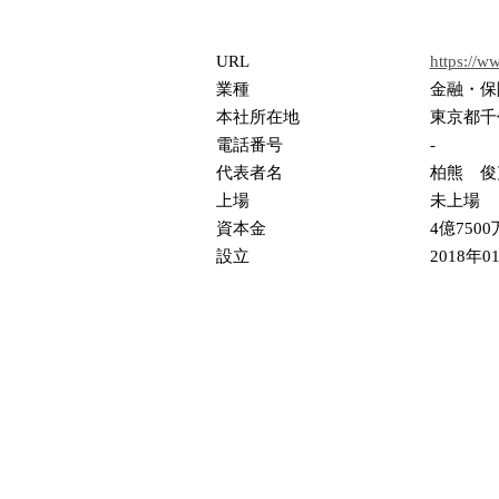
URL
https://w
業種
金融・保
本社所在地
東京都千
電話番号
-
代表者名
柏熊 俊
上場
未上場
資本金
4億750
設立
2018年0