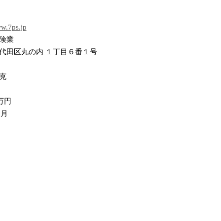
ww.7ps.jp
険業
代田区丸の内 １丁目６番１号
克
0万円
1月