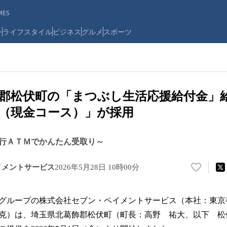
ES
ン
ライフスタイル
ビジネス
グルメ
スポーツ
郡松伏町の「まつぶし生活応援給付金」
（現金コース）」が採用
行ＡＴＭでかんたん受取り～
イメントサービス
2026年5月28日 10時00分
い
い
ね
グループの株式会社セブン・ペイメントサービス（本社：東京
！
数
克）は、埼玉県北葛飾郡松伏町（町長：高野 祐大、以下 松
を