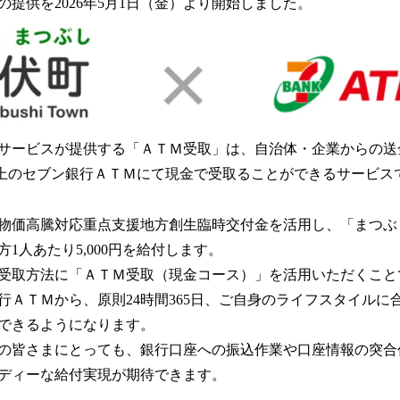
提供を2026年5月1日（金）より開始しました。
読
み
込
み
中
で
す
サービスが提供する「ＡＴＭ受取」は、自治体・企業からの送
0台以上のセブン銀行ＡＴＭにて現金で受取ることができるサービス
物価高騰対応重点支援地方創生臨時交付金を活用し、「まつぶ
1人あたり5,000円を給付します。
受取方法に「ＡＴＭ受取（現金コース）」を活用いただくこと
行ＡＴＭから、原則24時間365日、ご自身のライフスタイルに
できるようになります。
の皆さまにとっても、銀行口座への振込作業や口座情報の突合
ディーな給付実現が期待できます。