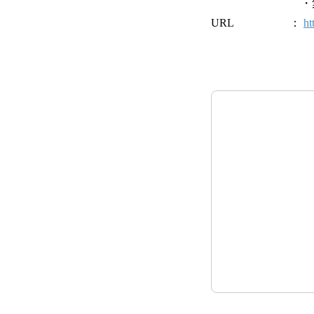
・集金サービ
URL ：
ht