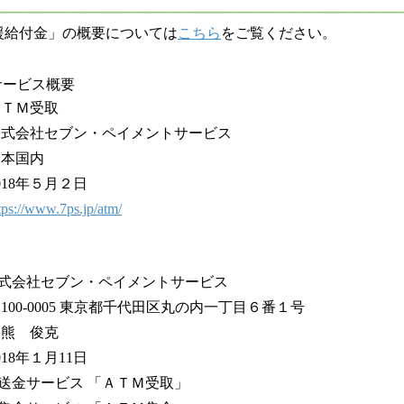
援給付金」の概要については
こちら
をご覧ください。
サービス概要
ＴＭ受取
式会社セブン・ペイメントサービス
日本国内
18年５月２日
tps://www.7ps.jp/atm/
社セブン・ペイメントサービス
00-0005 東京都千代田区丸の内一丁目６番１号
柏熊 俊克
18年１月11日
金サービス 「ＡＴＭ受取」