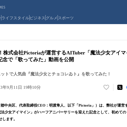
ES
ン
ライフスタイル
ビジネス
グルメ
スポーツ
株式会社Pictoriaが運営するAITuber「魔法少女ア
記念で「歌ってみた」動画を公開
エットで人気曲『魔法少女とチョコレゐト』を歌ってみた！
23年9月11日 19時10分
い
い
ね
東京都中央区、代表取締役CEO：明渡隼人、以下「Pictoria」）は、弊社が運営する
！
「魔法少女アイマイン」がハーフアニバーサリーを迎えた記念として、初めて
数
せします。
を
読