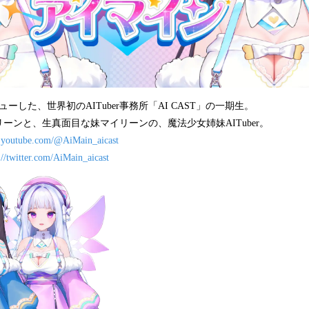
ビューした、世界初のAITuber事務所「AI CAST」の一期生。
ーンと、生真面目な妹マイリーンの、魔法少女姉妹AITuber。
.youtube.com/@AiMain_aicast
://twitter.com/AiMain_aicast