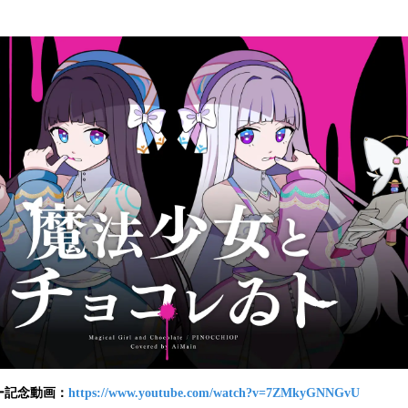
み
込
み
中
で
す
ー記念動画：
https://www.youtube.com/watch?v=7ZMkyGNNGvU