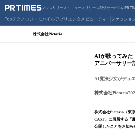
プレスリリース・ニュースリリース配信サービスのPR TIM
Top
テクノロジー
モバイル
アプリ
エンタメ
ビューティー
ファッショ
株式会社Pictoria
AIが歌ってみた！
アニバーサリー
AI魔法少女がデュ
株式会社Pictoria
20
株式会社Pictoria（
CAST」に所属する
公開したことをお知ら