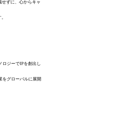
を意識せずに、心からキャ
す。
ノロジーでIPを創出し
事業をグローバルに展開