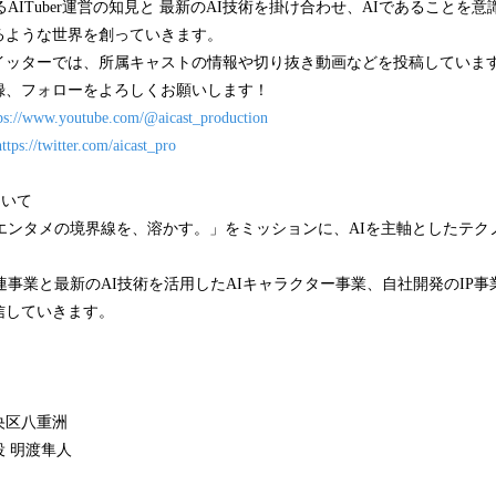
にわたるAITuber運営の知見と 最新のAI技術を掛け合わせ、AIであること
るような世界を創っていきます。
イッターでは、所属キャストの情報や切り抜き動画などを投稿していま
録、フォローをよろしくお願いします！
ps://www.youtube.com/@aicast_production
https://twitter.com/aicast_pro
について
iaは「エンタメの境界線を、溶かす。」をミッションに、AIを主軸としたテク
r関連事業と最新のAI技術を活用したAIキャラクター事業、自社開発のIP
信していきます。
央区八重洲
 明渡隼人