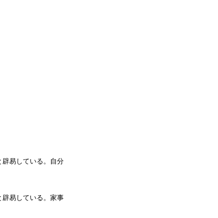
と辟易している。自分
と辟易している。家事