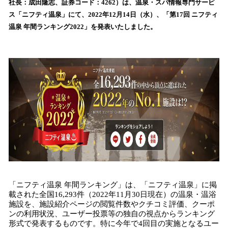
社長：成田隆志、証券コード：4262）は、温泉・スパ情報専門サービ
読
ス「ニフティ温泉」にて、2022年12月14日（水）、「第17回 ニフティ
み
温泉 年間ランキング2022」を発表いたしました。
込
み
中
で
す
「ニフティ温泉 年間ランキング」は、「ニフティ温泉」に掲
載された全国16,293件（2022年11月30日現在）の温泉・温浴
施設を、施設紹介ページの閲覧件数やクチコミ評価、クーポ
ンの利用状況、ユーザー投票等の独自の視点からランキング
形式で発表するものです。特に今年で4回目の実施となるユー