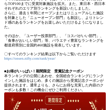
らTOP100までに受賞対象施設を拡大。また、東日本・西日本
それぞれのエリア別ランキングを新設いたしました。
さらに、過去１年間にオープンまたはリニューアルした施設
を対象とした「ニューオープン部門」も新設し、よりトレン
ド感のあるランキングをお楽しみいただけるようになりまし
た。
そのほか、「ユーザー投票部門」、「コスパがいい部門」、
「食事がおいしい部門」等、バラエティ豊富なランキングを
都道府県別に全国約460施設を発表しています。
〇すべてのランキング結果は以下からご覧いただけます
https://onsen.nifty.com/rank/year/
■お得がいっぱい！期間限定 受賞記念クーポン
本ランキングの公開にあわせ、全国総合ランキングにランク
インした施設をはじめ、多くの施設から受賞記念クーポンが
提供されます。通常よりも、さらにお得な充実した内容のク
ーポンも多数！この機会にぜひご利用ください。