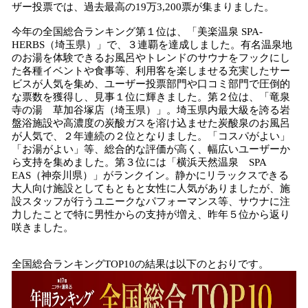
ザー投票では、過去最高の19万3,200票が集まりました。
今年の全国総合ランキング第１位は、「美楽温泉 SPA-
HERBS（埼玉県）」で、３連覇を達成しました。有名温泉地
のお湯を体験できるお風呂やトレンドのサウナをフックにし
た各種イベントや食事等、利用客を楽しませる充実したサー
ビスが人気を集め、ユーザー投票部門や口コミ部門で圧倒的
な票数を獲得し、見事１位に輝きました。第２位は、「竜泉
寺の湯 草加谷塚店（埼玉県）」。埼玉県内最大級を誇る岩
盤浴施設や高濃度の炭酸ガスを溶け込ませた炭酸泉のお風呂
が人気で、２年連続の２位となりました。「コスパがよい」
「お湯がよい」等、総合的な評価が高く、幅広いユーザーか
ら支持を集めました。第３位には「横浜天然温泉 SPA
EAS（神奈川県）」がランクイン。静かにリラックスできる
大人向け施設としてもともと女性に人気がありましたが、施
設スタッフが行うユニークなパフォーマンス等、サウナに注
力したことで特に男性からの支持が増え、昨年５位から返り
咲きました。
全国総合ランキングTOP10の結果は以下のとおりです。