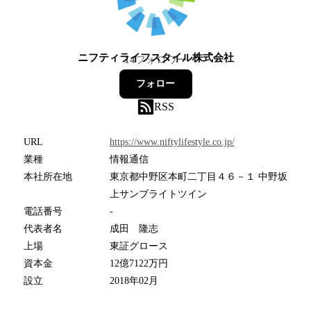
ニフティライフスタイル株式会社
14
フォロワー
フォロー
RSS
URL
https://www.niftylifestyle.co.jp/
業種
情報通信
本社所在地
東京都中野区本町二丁目４６－１ 中野坂
上サンブライトツイン
電話番号
-
代表者名
成田 隆志
上場
東証グロース
資本金
12億7122万円
設立
2018年02月