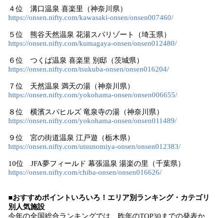
４位 溝口温泉 喜楽里（神奈川県）
https://onsen.nifty.com/kawasaki-onsen/onsen007460/
５位 熊谷天然温泉 花湯スパリゾート（埼玉県）
https://onsen.nifty.com/kumagaya-onsen/onsen012480/
６位 つくば温泉 喜楽里 別邸（茨城県）
https://onsen.nifty.com/tsukuba-onsen/onsen016204/
７位 天然温泉 満天の湯（神奈川県）
https://onsen.nifty.com/yokohama-onsen/onsen006655/
８位 横濱スパヒルズ 竜泉寺の湯（神奈川県）
https://onsen.nifty.com/yokohama-onsen/onsen011489/
９位 宮の街道温泉 江戸遊（栃木県）
https://onsen.nifty.com/utsunomiya-onsen/onsen012383/
10位 JFA夢フィールド 幕張温泉 湯楽の里（千葉県）
https://onsen.nifty.com/chiba-onsen/onsen016626/
■おすすめポイントいろいろ！エリア別ランキング・カテゴリ
別人気施設
今年の全国総合ランキングでは、昨年のTOP30までの発表か