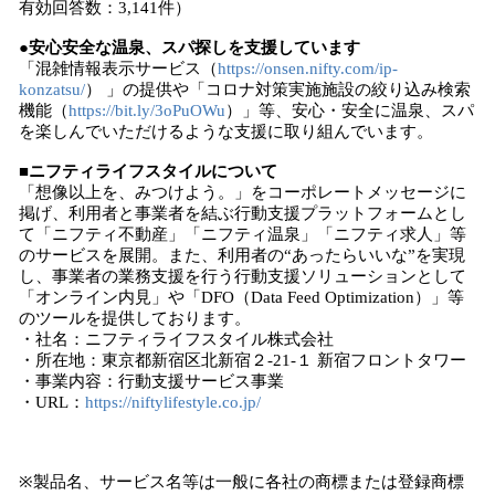
有効回答数：3,141件）
●安心安全な温泉、スパ探しを支援しています
「混雑情報表示サービス（
https://onsen.nifty.com/ip-
konzatsu/
） 」の提供や「コロナ対策実施施設の絞り込み検索
機能（
https://bit.ly/3oPuOWu
）」等、安心・安全に温泉、スパ
を楽しんでいただけるような支援に取り組んでいます。
■ニフティライフスタイルについて
「想像以上を、みつけよう。」をコーポレートメッセージに
掲げ、利用者と事業者を結ぶ行動支援プラットフォームとし
て「ニフティ不動産」「ニフティ温泉」「ニフティ求人」等
のサービスを展開。また、利用者の“あったらいいな”を実現
し、事業者の業務支援を行う行動支援ソリューションとして
「オンライン内見」や「DFO（Data Feed Optimization）」等
のツールを提供しております。
・社名：ニフティライフスタイル株式会社
・所在地：東京都新宿区北新宿２-21-１ 新宿フロントタワー
・事業内容：行動支援サービス事業
・URL：
https://niftylifestyle.co.jp/
※製品名、サービス名等は一般に各社の商標または登録商標