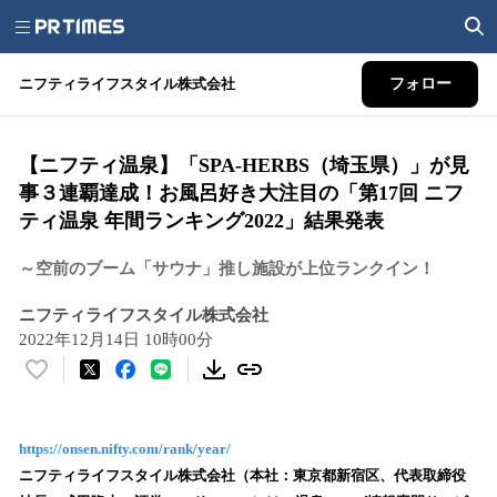
ニフティライフスタイル株式会社
フォロー
【ニフティ温泉】「SPA-HERBS（埼玉県）」が見
事３連覇達成！お風呂好き大注目の「第17回 ニフ
ティ温泉 年間ランキング2022」結果発表
～空前のブーム「サウナ」推し施設が上位ランクイン！
ニフティライフスタイル株式会社
2022年12月14日 10時00分
い
い
ね
！
https://onsen.nifty.com/rank/year/
数
ニフティライフスタイル株式会社（本社：東京都新宿区、代表取締役
を