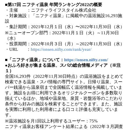
■第
17
回 ニフティ温泉 年間ランキング20
22
の概要
・主催 ：ニフティライフスタイル株式会社
・対象施設：「ニフティ温泉」に掲載中の温浴施設16,293施
設
・集計期間：2021年12月１日（水）〜2022年11月30日（水）
※ニューオープン部門：2022年11月１日（火）～11月30日
（水）
・投票期間：2022年10月３日（月）～2022年11月30日（水）
・URL ：
https://onsen.nifty.com/rank/year/
■「ニフティ温泉」について：
https://onsen.nifty.com/
●
おふろ好きが集まる温泉、スパの総合情報メディア（※注
１）
全国16,293件（2022年11月30日時点）の温浴施設をまとめて
検索できる温泉・スパ情報の専門サイト。日帰り温泉、スー
パー銭湯から温泉宿まで全国幅広く温浴情報を掲載していま
す。施設をお得に利用できるオリジナルクーポンを多数取り
揃えているほか、地域や温泉地、泉質・岩盤浴等のこだわり
条件から好みの施設を検索することができます。また、施設
を実際に利用した利用者による口コミ評価も充実していま
す。
※温浴施設を月1回以上利用するユーザー：75%
ニフティ温泉お客様アンケート結果による（2022年３月調査