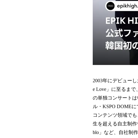
2003年にデビューし
e Love」に至
の単独コンサートはいず
ル・KSPO DO
コンテンツ領域でも、
生を超える自主制作ウ
blo」など、自社