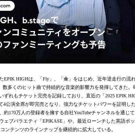
たEPIK HIGHは、「Fly」、「傘」をはじめ、近年逆走行の流れに
るまで、数多くのヒット曲で持続的な音楽的影響力を発揮してきた
れもチケット完売を記録しており、直近の「2025 EPIK HIGH 
MEにて4公演全席が即完売となり、強力なチケットパワーを証明し
約170万人の登録者を擁する自社YouTubeチャンネルを通じて
ェブバラエティ「EPIKASE」や、最近ローンチした英語ポッド
制作コンテンツのラインナップを継続的に拡大している。