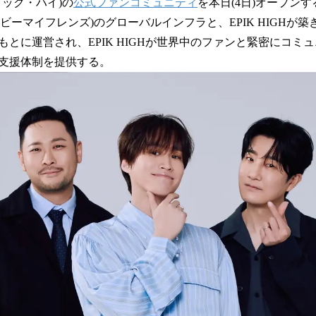
数
エピック・ハイ)の
公式ファンコミュニティ
を本日(4日)オープン
を
ends(ビーマイフレンズ)のグローバルインフラと、EPIK HIGH
読
もとに運営され、EPIK HIGHが世界中のファンと緊密にコミ
み
込
支援体制を提供する。
み
中
で
す