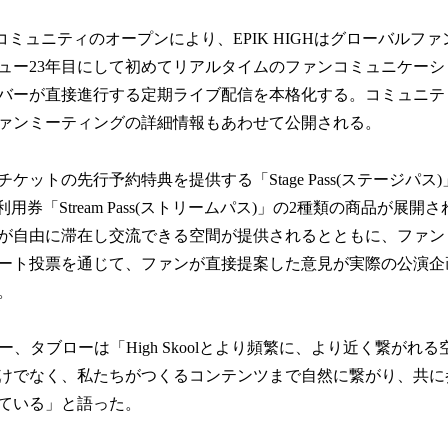
ファンコミュニティのオープンにより、EPIK HIGHはグローバル
ュー23年目にして初めてリアルタイムのファンコミュニケーシ
バーが直接進行する定期ライブ配信を本格化する。コミュニテ
ァンミーティングの詳細情報もあわせて公開される。
ケットの先行予約特典を提供する「Stage Pass(ステージパス
用券「Stream Pass(ストリームパス)」の2種類の商品が展
が自由に滞在し交流できる空間が提供されるとともに、ファン
ート投票を通じて、ファンが直接提案した意見が実際の公演企
。
ーダー、タブローは「High Skoolとより頻繁に、より近く繋が
けでなく、私たちがつくるコンテンツまで自然に繋がり、共に
ている」と語った。