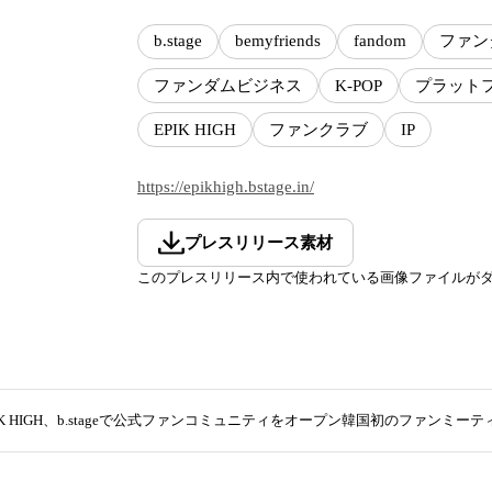
b.stage
bemyfriends
fandom
ファン
ファンダムビジネス
K-POP
プラット
EPIK HIGH
ファンクラブ
IP
https://epikhigh.bstage.in/
プレスリリース素材
このプレスリリース内で使われている画像ファイルが
IK HIGH、b.stageで公式ファンコミュニティをオープン韓国初のファンミー