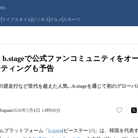
ES
ン
ライフスタイル
ビジネス
グルメ
スポーツ
GH、b.stageで公式ファンコミュニティを
ーティングも予告
Love」の逆走行など世代を超えた人気…b.stageを通じて初のグロ
Japan
2026年5月4日 14時00分
い
い
ね
ムプラットフォーム「
b.stage
(ビーステージ)」は、韓国を代表
！