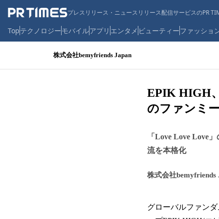
プレスリリース・ニュースリリース配信サービスのPR TIM
Top
テクノロジー
モバイル
アプリ
エンタメ
ビューティー
ファッショ
株式会社bemyfriends Japan
EPIK HI
のファンミ
「Love Love 
流を本格化
株式会社bemyfriends 
グローバルファンダ