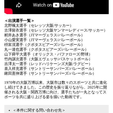
＜出演選手一覧＞
北野颯太選手（セレッソ大阪/サッカー）
古澤留衣選手（セレッソ大阪ヤンマーレディース/サッカー）
籾井あき選手（JTマーヴェラス/バレーボール）
小山愛実選手（JTマーヴェラス/バレーボール）
枡富滉選手（クボタスピアーズ/バレーボール）
丸一達也選手（クボタスピアーズ/バレーボール）
山下舜平大選手（オリックス・バファローズ/野球）
竹内譲次選手（大阪エヴェッサ/バスケットボール）
吉澤太一選手（レッドハリケーンズ大阪/ラグビー）
喜入祥充選手（サントリーサンバーズ/バレーボール）
鍬田憲伸選手（サントリーサンバーズ/バレーボール）
1970年の大阪万博以来、大阪市は数々のスポーツと共に進化
し続けてきました。この歴史を振り返りながら、2025年に開
催される大阪・関西万博に向け、選手たちが一丸となってス
ポーツを共に盛り上げる姿を描いた動画です。
＜本件に関する問い合わせ先＞