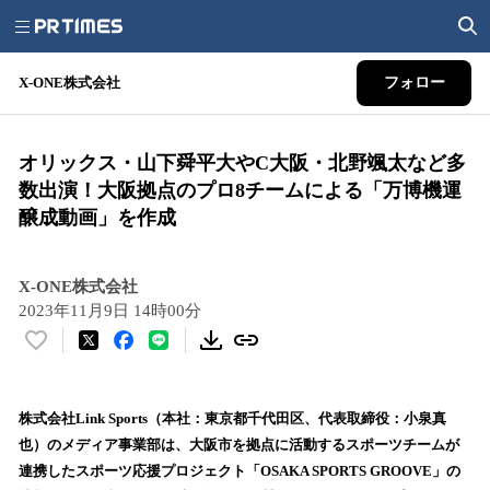
X-ONE株式会社
フォロー
オリックス・山下舜平大やC大阪・北野颯太など多
数出演！大阪拠点のプロ8チームによる「万博機運
醸成動画」を作成
X-ONE株式会社
2023年11月9日 14時00分
い
い
ね
！
株式会社Link Sports（本社：東京都千代田区、代表取締役：小泉真
数
也）のメディア事業部は、大阪市を拠点に活動するスポーツチームが
を
連携したスポーツ応援プロジェクト「OSAKA SPORTS GROOVE」の
読