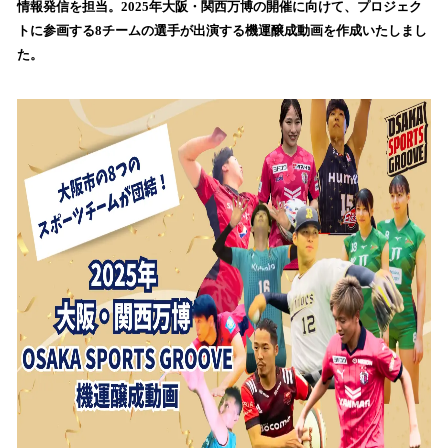
情報発信を担当。2025年大阪・関西万博の開催に向けて、プロジェク
み
トに参画する8チームの選手が出演する機運醸成動画を作成いたしまし
込
た。
み
中
で
す