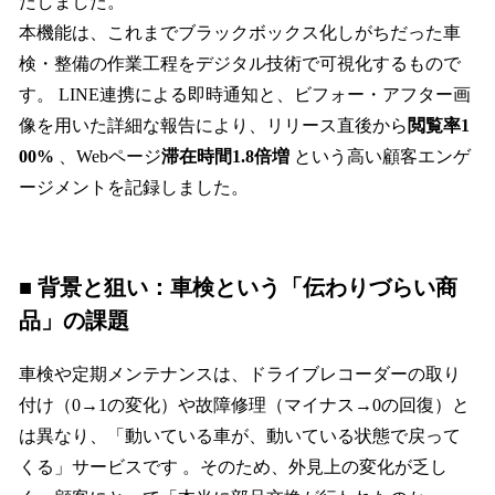
たしました。
本機能は、これまでブラックボックス化しがちだった車
検・整備の作業工程をデジタル技術で可視化するもので
す。 LINE連携による即時通知と、ビフォー・アフター画
像を用いた詳細な報告により、リリース直後から
閲覧率1
00%
、Webページ
滞在時間1.8倍増
という高い顧客エンゲ
ージメントを記録しました。
■ 背景と狙い：車検という「伝わりづらい商
品」の課題
車検や定期メンテナンスは、ドライブレコーダーの取り
付け（0→1の変化）や故障修理（マイナス→0の回復）と
は異なり、「動いている車が、動いている状態で戻って
くる」サービスです 。そのため、外見上の変化が乏し