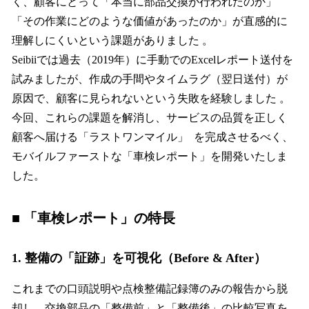
く、顧客にとって「本当に部品交換が行われたのか」
「その作業にどのような価値があったのか」が直感的に
理解しにくいという課題がありました 。
Seibiiでは過去（2019年）に手動でのExcelレポート送付を
試みましたが、作成の手間やタイムラグ（翌日送付）が
原因で、顧客に見られないという失敗を経験しました 。
今回、これらの課題を解消し、サービスの品質を正しく
顧客へ届ける「ラストワンマイル」 を完成させるべく、
モバイルファーストな「車検レポート」を開発いたしま
した。
■ 「車検レポート」の特長
1. 整備の「証跡」を可視化（Before & After）
これまでの口頭説明や点検整備記録簿のみの報告から脱
却し、交換部品の「整備前」と「整備後」の比較写真を