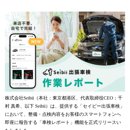
い
ね
！
数
を
読
み
込
み
中
で
す
株式会社Seibii（本社：東京都港区、代表取締役CEO：千
村 真希、以下 Seibii）は、提供する「セイビー出張車検」
において、整備・点検内容をお客様のスマートフォンへ
即座に報告する「車検レポート」機能を正式リリースい