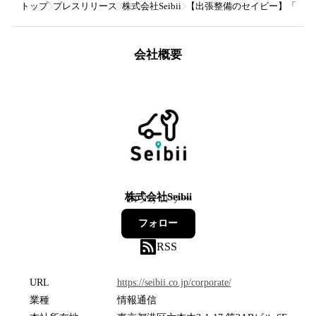
トップ
プレスリリース
株式会社Seibii
【出張整備のセイビー】「見え
会社概要
株式会社Seibii
14
フォロワー
フォロー
RSS
URL
https://seibii.co.jp/corporate/
業種
情報通信