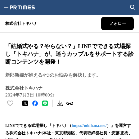
株式会社トキハナ
フォロー
「結婚式やる？やらない？」LINEでできる式場探
し「トキハナ」が、迷うカップルをサポートする診
断コンテンツを開発！
新郎新婦が抱える4つのお悩みを解決します。
株式会社トキハナ
2024年7月3日 10時00分
い
い
ね
！
LINEでできる式場探し『トキハナ（
https://tokihana.net/
）』を運営す
数
る株式会社トキハナ(本社：東京都港区、代表取締役社長：安藤 正樹、
を