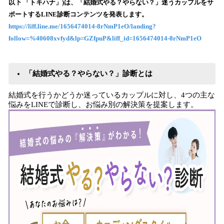
以下 「トキハナ」)は、「結婚式やる？やらない？」迷うカップルをサ
読
ポートするLINE診断コンテンツを発表します。
み
https://liff.line.me/1656474014-8rNmP1eO/landing?
込
follow=%40608xvfyd&lp=GZfpuP&liff_id=1656474014-8rNmP1eO
み
中
で
す
「結婚式やる？やらない？」診断とは
結婚式を行うかどうか迷っているカップルに対し、4つの主な
悩みをLINEで診断し、お悩み別の解決策を提案します。