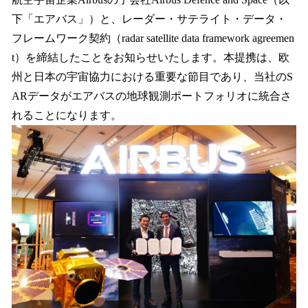
込
下「エアバス」）と、レーダー・サテライト・データ・
み
フレームワーク契約（radar satellite data framework agreemen
中
で
t）を締結したことをお知らせいたします。本提携は、欧
す
州と日本の宇宙協力における重要な節目であり、当社のS
ARデータがエアバスの地球観測ポートフォリオに統合さ
れることになります。