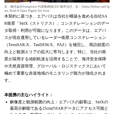
左：株式会社Synspective 代表取締役CEO 新井元行、右：Airbus Defence and Sp
ace, Head of Space Digital, Eric Even
本契約に基づき、エアバスは当社が構築を進める自社SA
R衛星「StriX（ストリクス）」コンステレーションのデー
タ取得・利用が可能になります。このデータは、エアバ
スが現在運用しているレーダー衛星コンステレーション
（TerraSAR-X、TanDEM-X、PAZ）を補完し、再訪頻度の
向上と観測エリアの拡大に寄与します。特に、当社の衛
星が採用する傾斜軌道を活用することで、海洋安全保障
や天然資源管理、グローバル・ロジスティクスにおいて
極めて重要な赤道地域のモニタリング能力が強化されま
す。
本提携の主なハイライト：
解像度と観測範囲の向上：エアバスの顧客は、StriXの
最高分解能である25cmのSARデータにアクセス可能と