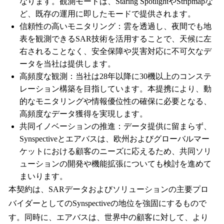
なります。観測モードは、Staring SpotlightやStripmapな
ど、既存の運用に即したモードで提供されます。
信頼性の高いモニタリング：雲を透過し、夜間でも地
表を観測できるSAR技術を活用することで、天候に左
右されることなく、安全保障や災害対応に不可欠なデ
ータを当社は提供します。
高頻度な観測：当社は28年以降に30機以上のコンステ
レーション構築を目指しています。本提携により、動
的なモニタリングや情報優位性の確保に必要となる、
高頻度なデータ獲得を実現します。
共同イノベーションの推進：データ提供に留まらず、
Synspectiveとエアバスは、欧州およびグローバルマー
ケットにおける顧客のニーズに応えるため、共同ソリ
ューションの開発や機能拡張についても検討を進めて
まいります。
本契約は、SARデータおよびソリューションの主要プロ
バイダーとしてのSynspectiveの地位を強固にするもので
す。同時に、エアバスは、世界中の顧客に対して、より