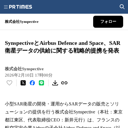
株式会社Synspective
フォロー
SynspectiveとAirbus Defence and Space、SAR
衛星データの供給に関する戦略的提携を発表
株式会社Synspective
2026年2月10日 17時00分
い
い
ね
！
小型SAR衛星の開発・運用からSARデータの販売とソリ
数
ューションの提供を行う株式会社Synspective（本社：東京
を
都江東区、代表取締役CEO：新井元行）は、フランスの
読
み
航空宇宙企業Airbusの子会社Airbus Defence and Space（以