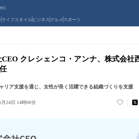
ES
ン
ライフスタイル
ビジネス
グルメ
スポーツ
式会社CEO クレシェンコ・アンナ、株式会
任
ャリア支援を通じ、女性が長く活躍できる組織づくりを支援
6月24日 14時00分
い
い
ね
！
数
を