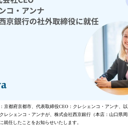
読
み
込
み
中
で
す
本社：京都府京都市、代表取締役CEO：クレシェンコ・アンナ、以下
のクレシェンコ・アンナが、株式会社西京銀行（本店：山口県
に就任したことをお知らせいたします。