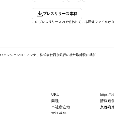
プレスリリース素材
このプレスリリース内で使われている画像ファイルが
社CEO クレシェンコ・アンナ、株式会社西京銀行の社外取締役に就任
URL
https://b
業種
情報通
本社所在地
京都府京
電話番号
-