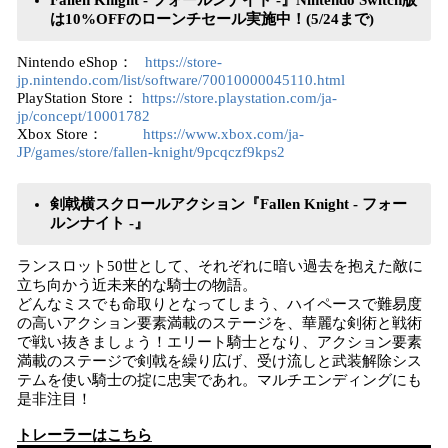
Fallen Knight - フォールンナイト -』Nintendo Switch版
は10%OFFのローンチセール実施中！(5/24まで)
Nintendo eShop：
https://store-
jp.nintendo.com/list/software/70010000045110.html
PlayStation Store：
https://store.playstation.com/ja-
jp/concept/10001782
Xbox Store：
https://www.xbox.com/ja-
JP/games/store/fallen-knight/9pcqczf9kps2
剣戟横スクロールアクション『Fallen Knight - フォー
ルンナイト -』
ランスロット50世として、それぞれに暗い過去を抱えた敵に
立ち向かう近未来的な騎士の物語。
どんなミスでも命取りとなってしまう、ハイペースで難易度
の高いアクション要素満載のステージを、華麗な剣術と戦術
で戦い抜きましょう！エリート騎士となり、アクション要素
満載のステージで剣戟を繰り広げ、受け流しと武装解除シス
テムを使い騎士の掟に忠実であれ。マルチエンディングにも
是非注目！
トレーラーはこちら