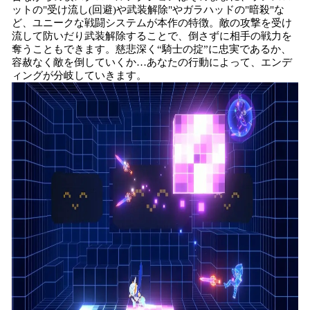
ットの"受け流し(回避)や武装解除"やガラハッドの"暗殺"な
ど、ユニークな戦闘システムが本作の特徴。敵の攻撃を受け
流して防いだり武装解除することで、倒さずに相手の戦力を
奪うこともできます。慈悲深く“騎士の掟”に忠実であるか、
容赦なく敵を倒していくか…あなたの行動によって、エンデ
ィングが分岐していきます。