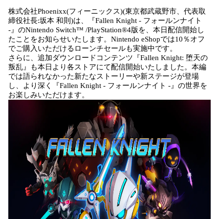
読
株式会社Phoenixx(フィーニックス)(東京都武蔵野市、代表取
み
締役社長:坂本 和則)は、『Fallen Knight - フォールンナイト
込
-』のNintendo Switch™ /PlayStation®4版を、本日配信開始し
み
たことをお知らせいたします。Nintendo eShopでは10％オフ
でご購入いただけるローンチセールも実施中です。
中
さらに、追加ダウンロードコンテンツ『Fallen Knight: 堕天の
で
叛乱』も本日より各ストアにて配信開始いたしました。本編
す
では語られなかった新たなストーリーや新ステージが登場
し、より深く『Fallen Knight - フォールンナイト -』の世界を
お楽しみいただけます。