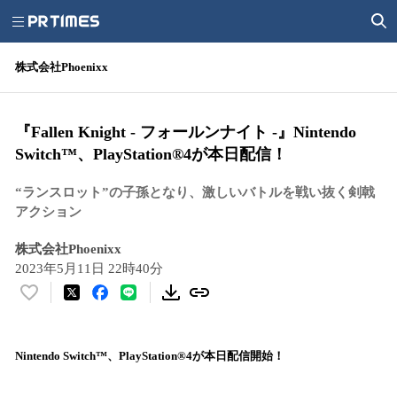
株式会社Phoenixx
『Fallen Knight - フォールンナイト -』Nintendo
Switch™、PlayStation®4が本日配信！
“ランスロット”の子孫となり、激しいバトルを戦い抜く剣戟
アクション
株式会社Phoenixx
2023年5月11日 22時40分
い
い
ね
！
Nintendo Switch™、PlayStation®4が本日配信開始！
数
を