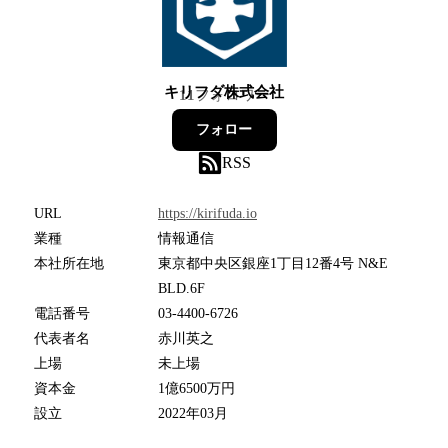
キリフダ株式会社
11
フォロワー
フォロー
RSS
URL
https://kirifuda.io
業種
情報通信
本社所在地
東京都中央区銀座1丁目12番4号 N&E
BLD.6F
電話番号
03-4400-6726
代表者名
赤川英之
上場
未上場
資本金
1億6500万円
設立
2022年03月