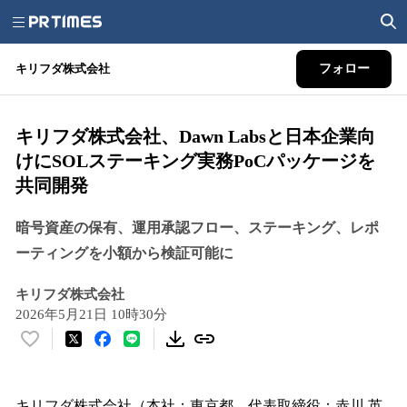
キリフダ株式会社
フォロー
キリフダ株式会社、Dawn Labsと日本企業向
けにSOLステーキング実務PoCパッケージを
共同開発
暗号資産の保有、運用承認フロー、ステーキング、レポ
ーティングを小額から検証可能に
キリフダ株式会社
2026年5月21日 10時30分
い
い
ね
！
キリフダ株式会社（本社：東京都、代表取締役：赤川 英