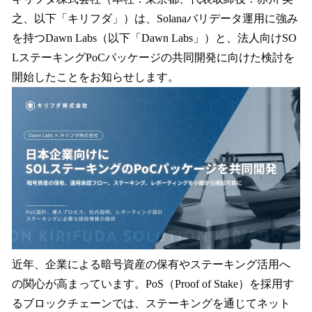
数
之、以下「キリフダ」）は、Solanaバリデータ運用に強み
を
を持つDawn Labs（以下「Dawn Labs」）と、法人向けSO
読
み
LステーキングPoCパッケージの共同開発に向けた検討を
込
開始したことをお知らせします。
み
中
で
す
近年、企業による暗号資産の保有やステーキング活用へ
の関心が高まっています。PoS（Proof of Stake）を採用す
るブロックチェーンでは、ステーキングを通じてネット