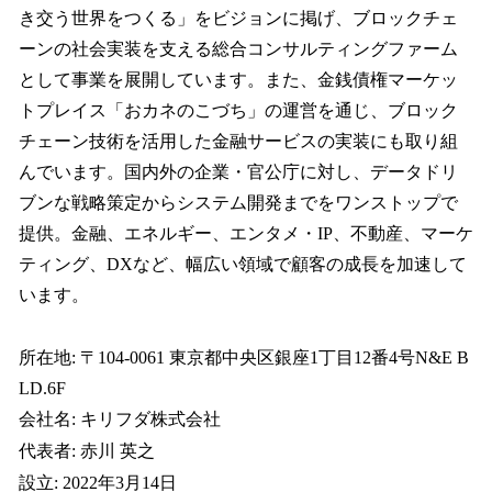
き交う世界をつくる」をビジョンに掲げ、ブロックチェ
ーンの社会実装を支える総合コンサルティングファーム
として事業を展開しています。また、金銭債権マーケッ
トプレイス「おカネのこづち」の運営を通じ、ブロック
チェーン技術を活用した金融サービスの実装にも取り組
んでいます。国内外の企業・官公庁に対し、データドリ
ブンな戦略策定からシステム開発までをワンストップで
提供。金融、エネルギー、エンタメ・IP、不動産、マーケ
ティング、DXなど、幅広い領域で顧客の成長を加速して
います。
所在地: 〒104-0061 東京都中央区銀座1丁目12番4号N&E B
LD.6F
会社名: キリフダ株式会社
代表者: 赤川 英之
設立: 2022年3月14日