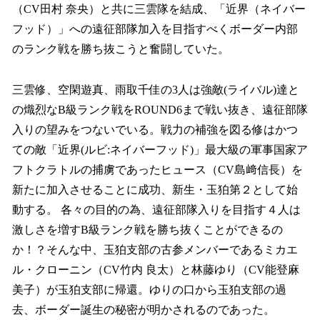
（CV田村 奈央）と共に三雲隊を結成、「近界（ネイバー
フッド）」への遠征部隊加入を目指すべくボーダー内部
のランク戦を勝ち抜こうと奮闘していた。
三雲修、空閑遊真、雨取千佳の3人は強敵(ライバル)達と
の熾烈なB級ランク戦をROUND6まで戦い抜き、遠征部隊
入りの望みをつないでいる。戦力の補強を図る修はかつ
ての敵「近界(ルビ:ネイバーフッド)」最大級の軍事国家ア
フトクラトルの捕虜であったヒュース（CV島﨑信長）を
新たに加入させることに成功、新生・玉狛第２として始
動する。 各々の目的の為、遠征部隊入りを目指す４人は
激しさを増すB級ランク戦を勝ち抜くことができるの
か！？そんな中、玉狛支部の古参メンバーであるミカエ
ル・クローニン（CV竹内 良太）と林藤ゆり（CV能登麻
美子）が玉狛支部に帰還。ゆりの口から玉狛支部の過
去、ボーダー誕生の秘密が明かされるのであった。