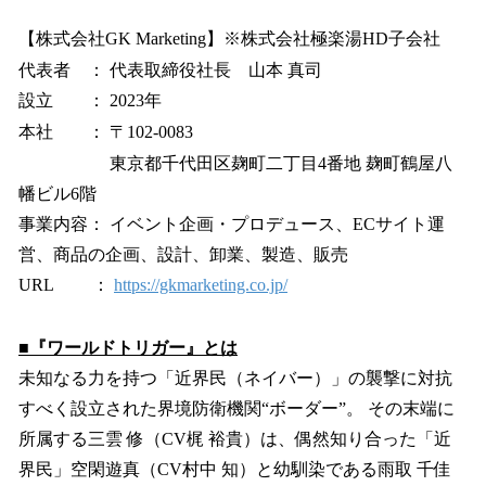
【株式会社GK Marketing】※株式会社極楽湯HD子会社
代表者 ： 代表取締役社長 山本 真司
設立 ： 2023年
本社 ： 〒102-0083
東京都千代田区麹町二丁目4番地 麹町鶴屋八
幡ビル6階
事業内容： イベント企画・プロデュース、ECサイト運
営、商品の企画、設計、卸業、製造、販売
URL ：
https://gkmarketing.co.jp/
■『ワールドトリガー』とは
未知なる力を持つ「近界民（ネイバー）」の襲撃に対抗
すべく設立された界境防衛機関“ボーダー”。 その末端に
所属する三雲 修（CV梶 裕貴）は、偶然知り合った「近
界民」空閑遊真（CV村中 知）と幼馴染である雨取 千佳