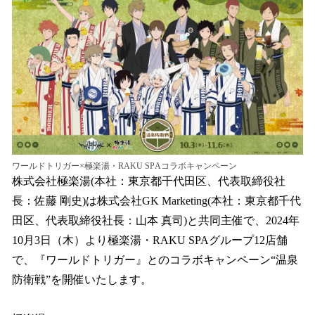
を
読
み
込
み
中
で
す
ワールドトリガー×極楽湯・RAKU SPAコラボキャンペーン
株式会社極楽湯(本社：東京都千代田区、代表取締役社
長：佐藤 剛史)は株式会社GK Marketing(本社：東京都千代
田区、代表取締役社長：山本 真司)と共同主催で、2024年
10月3日（木）より極楽湯・RAKU SPAグループ12店舗
で、『ワールドトリガー』とのコラボキャンペーン“温泉
防衛戦”を開催いたします。