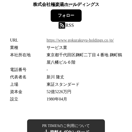
株式会社極楽湯ホールディングス
33
フォロワー
フォロー
RSS
URL
https://www.gokurakuyu-holdings.co.jp/
業種
サービス業
本社所在地
東京都千代田区麹町二丁目４番地 麹町鶴
屋八幡ビル６階
電話番号
-
代表者名
新川 隆丈
上場
東証スタンダード
資本金
52億5226万円
設立
1980年04月
PR TIMESのご利用について