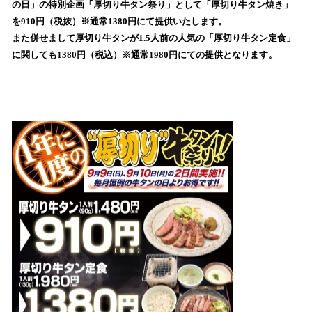
の日」の特別企画「厚切り牛タン祭り」として「厚切り牛タン焼き」
み
を910円（税抜）※通常1380円にて提供いたします。
込
また併せまして厚切り牛タンが1.5人前の人気の「厚切り牛タン定食」
み
に関しても1380円（税込）※通常1980円にての提供となります。
中
で
す