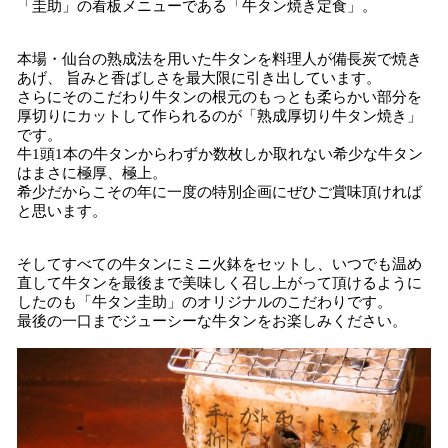
「圭助」の看板メニューである「牛タン焼き定食」。
本場・仙台の熟成法を用いた牛タンを料理人が備長炭で焼き
あげ、 旨みと香ばしさを最大限に引き出しています。
さらにそのこだわり牛タンの根元のもっとも柔らかい部分を
厚切りにカットして作られるのが「熟成厚切り牛タン焼き」
です。
牛1頭1本の牛タンからわずか数枚しか取れない希少な牛タン
はまさに極厚、極上。
希少だからこその年に一度の特別企画にぜひご賞味頂ければ
と思います。
そしてすべての牛タンにミニ火鉢をセットし、いつでも温め
直して牛タンを最後まで美味しく召し上がって頂けるように
したのも「牛タン圭助」のオリジナルのこだわりです。
最後の一口までジューシーな牛タンをお楽しみください。