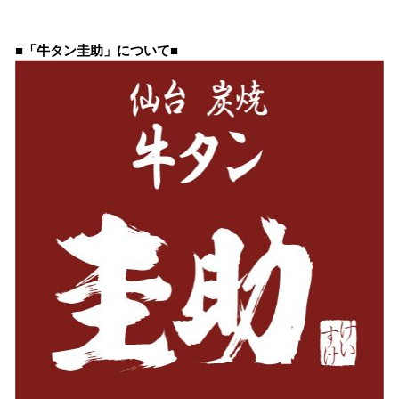
■「牛タン圭助」について■