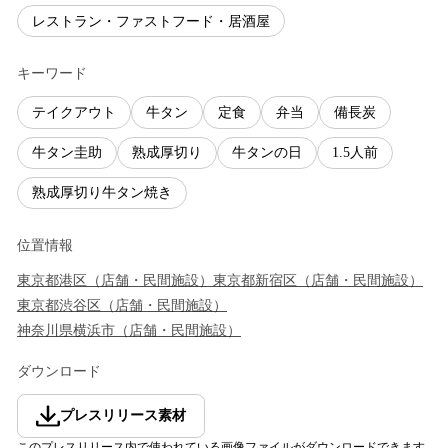
レストラン・ファストフード・居酒屋
キーワード
テイクアウト
牛タン
定食
弁当
備長炭
牛タン圭助
熟成厚切り
牛タンの日
1.5人前
熟成厚切り牛タン焼き
位置情報
東京都
港区
（
店舗・民間施設
）
東京都
新宿区
（
店舗・民間施設
）
東京都
渋谷区
（
店舗・民間施設
）
神奈川県
横浜市
（
店舗・民間施設
）
ダウンロード
プレスリリース素材
このプレスリリース内で使われている画像ファイルがダウンロードできます