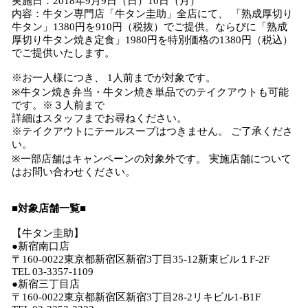
実施日：2018年9月9日（日）10日（月）
内容：牛タン専門店「牛タン圭助」全店にて、 「熟成厚切り
牛タン」1380円を910円（税抜）でご提供。ならびに「熟成
厚切り牛タン焼き定食」1980円を特別価格の1380円（税込）
でご提供いたします。
※お一人様につき、 1人前までが対象です。
※牛タン焼き弁当・牛タン焼き単品でのテイクアウトも可能
です。※３人前まで
詳細はスタッフまでお尋ねください。
※テイクアウトにテールスープはつきません。 ご了承くださ
い。
※一部店舗はキャンペーンの対象外です。 実施店舗について
はお問い合わせください。
■対象店舗一覧■
【牛タン圭助】
●新宿南口店
〒160-0022東京都新宿区新宿3丁目35-12新東ビル１F-2F
TEL 03-3357-1109
●新宿三丁目店
〒160-0022東京都新宿区新宿3丁目28-2リキビル1-B1F