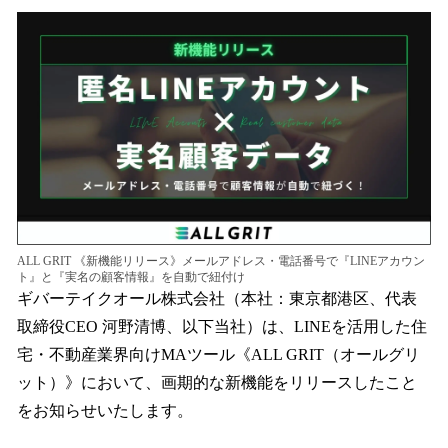
ね
！
数
を
読
み
込
み
中
で
す
ALL GRIT 《新機能リリース》メールアドレス・電話番号で『LINEアカウン
ト』と『実名の顧客情報』を自動で紐付け
ギバーテイクオール株式会社（本社：東京都港区、代表
取締役CEO 河野清博、以下当社）は、LINEを活用した住
宅・不動産業界向けMAツール《ALL GRIT（オールグリ
ット）》において、画期的な新機能をリリースしたこと
をお知らせいたします。