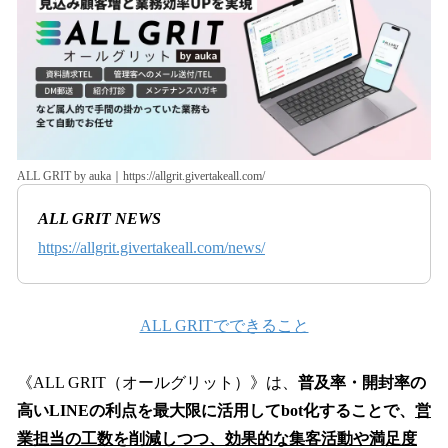
ALL GRIT by auka｜https://allgrit.givertakeall.com/
ALL GRIT NEWS
https://allgrit.givertakeall.com/news/
ALL GRITでできること
《ALL GRIT（オールグリット）》は、
普及率・開封率の
高いLINEの利点を最大限に活用してbot化することで、
営
業担当の工数を削減しつつ、効果的な集客活動や満足度