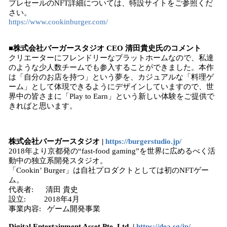
プレセールのNFT詳細については、特設サイトをご参照くだ
さい。
https://www.cookinburger.com/
■株式会社バーガースタジオ CEO 清田貴史氏のコメント
クリエーターにフレンドリーなプラットホームなので、私達
のような少人数チームでも参入することができました。本作
は「自分のお店を持つ」という夢を、カジュアルな「料理ゲ
ーム」として体現できるようにデザインしていますので、世
界中の皆さまに「Play to Earn」という新しい体験をご提供で
きればと思います。
株式会社バーガースタジオ |
https://burgerstudio.jp/
2018年より京都発の“fast-food gaming”を世界に広めるべく活
動中の独立系開発スタジオ。
「Cookin’ Burger」は自社プロダクトとしては初のNFTゲー
ム。
代表者: 清田 貴史
設立: 2018年4月
事業内容: ゲーム開発事業
Digital Entertainment Asset Pte. Ltd. |
https://dea.sg/jp/