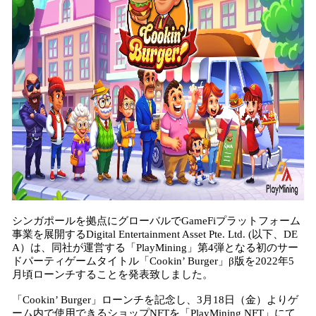
み
込
み
中
で
す
シンガポールを拠点にグローバルでGameFiプラットフォーム
事業を展開するDigital Entertainment Asset Pte. Ltd. (以下、DE
A）は、同社が運営する「PlayMining」第4弾となる初のサー
ドパーティゲームタイトル「Cookin’ Burger」β版を2022年5
月頃ローンチすることを発表致しました。
「Cookin’ Burger」ローンチを記念し、3月18日（金）よりゲ
ーム内で使用できるショップNFTを「PlayMining NFT」にて