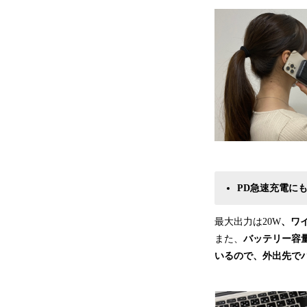
P
D
急速充電に
最大出力は20W
、ワ
また、
バッテリー容量は
いるので、外出先で