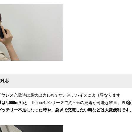
も
対応
イヤレス
充電時は最大出力15Wです
。
※デバイスにより異なります
5,000mAh
と、iPhone12シリーズで約90%の充電が可能な容量。
PD
バッテリー不足になった時や、急ぎで充電したい時などは大変便利です