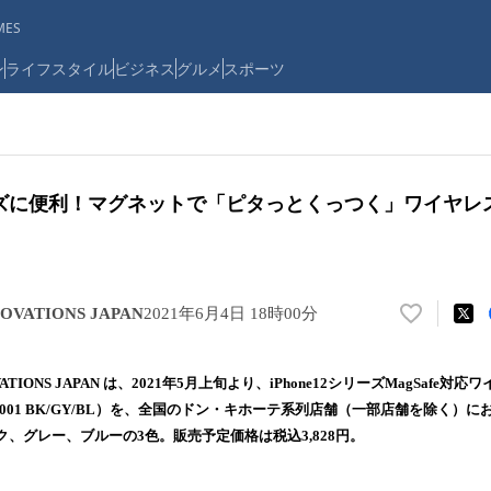
ES
ン
ライフスタイル
ビジネス
グルメ
スポーツ
シリーズに便利！マグネットで「ピタっとくっつく」ワイヤ
VATIONS JAPAN
2021年6月4日 18時00分
い
い
ね
VATIONS JAPAN は、2021年5月上旬より、iPhone12シリーズMagSaf
！
TT001 BK/GY/BL）を、全国のドン・キホーテ系列店舗（一部店舗を除く）
数
、グレー、ブルーの3色。販売予定価格は税込3,828円。
を
読
み