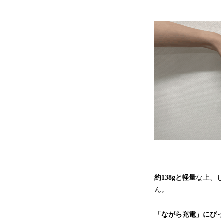
約138gと軽量
な上、
ん。
「ながら充電」にぴっ