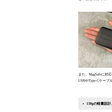
また、MagSafeに
USBやType-Cケ
138g
の軽量設計