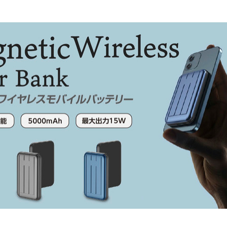
込
み
中
で
す