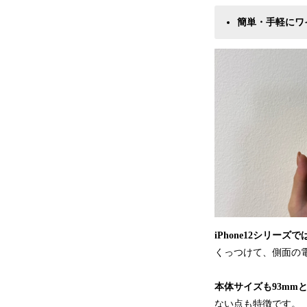
簡単・手軽に
ワ
iPhone12シリ
くっつけて、側面の
本体サイズも
93mm
ない点も特徴です。