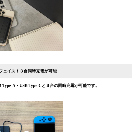
フェイス！３台同時充電が可能
 Type-A
・
USB Type-C
と３台
の
同時充電
が可能です。