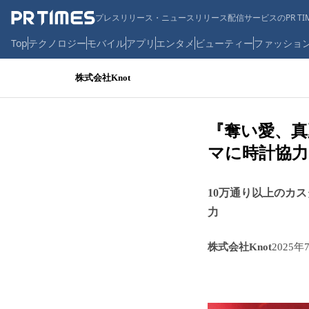
プレスリリース・ニュースリリース配信サービスのPR TIM
Top
テクノロジー
モバイル
アプリ
エンタメ
ビューティー
ファッショ
株式会社Knot
『奪い愛、真
マに時計協力
10万通り以上のカ
力
株式会社Knot
2025年