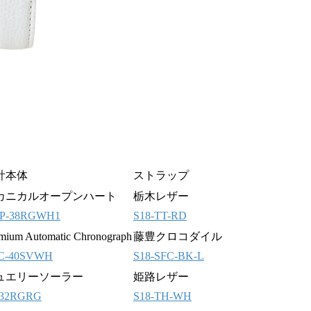
計本体
ストラップ
カニカルオープンハート
栃木レザー
P-38RGWH1
S18-TT-RD
mium Automatic Chronograph
藤豊クロコダイル
C-40SVWH
S18-SFC-BK-L
ュエリーソーラー
姫路レザー
-32RGRG
S18-TH-WH