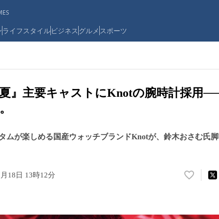
ES
ン
ライフスタイル
ビジネス
グルメ
スポーツ
夏』主要キャストにKnotの腕時計採用─
。
スタムが楽しめる国産ウォッチブランドKnotが、鈴木おさむ氏
7月18日 13時12分
い
い
ね
！