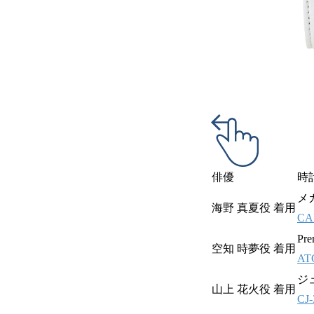
俳優
時
メ
海野 真夏役
着用
CA
Pre
空知 時夢役 着用
AT
ジ
山上 花火役 着用
CJ