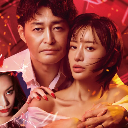
数
を
読
み
込
み
中
で
す