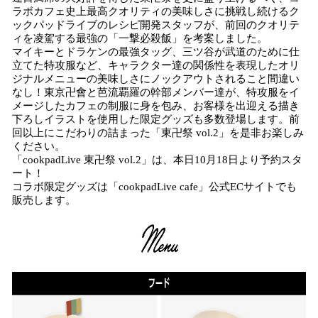
ラボカフェ史上最高クオリティの美味しさに挑戦し続けるク
ックパッドライブのレシピ開発スタッフが、前回のクオリテ
ィを凌駕する最強の「一撃必殺飯」を考案しました。
マイキーとドラケンの最強タッグ、三ツ谷が武道のために仕
立てた特攻服など、キャラクター達の関係性を表現したオリ
ジナルメニューの美味しさにノックアウトされること間違い
なし！東京卍會と芭流覇羅の幹部メンバー達が、特攻服をイ
メージしたカフェの制服に身を包み、お客様を出迎える描き
下ろしイラストを使用した限定グッズも多数登場します。前
回以上にこだわりの詰まった「東卍祭 vol.2」を是非お楽しみ
ください。
「cookpadLive 東卍祭 vol.2」は、本日10月18日より予約スタ
ート！
コラボ限定グッズは「cookpadLive cafe」公式ECサイトでも
販売します。