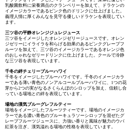
乳酸菌飲料に栄養満点のクランベリーを加えて、ドラケンの
イメージカラーであるピンク色のドリンクに仕上げました。
義理人情に厚くみんなを見守る優しいドラケンを表現してい
ます。
三ツ谷の平静オレンジジュレジュース
三ツ谷をイメージしたオレンジゼリージュースです。オレン
ジゼリーにイライラを和らげる効果のあるピンクグレープフ
ルーツを加えて、三ツ谷のイメージカラーであるオレンジ色
のおしゃれなゼリードリンクに仕上げました。クールで冷静
な三ツ谷を表現しています。
千冬の絆チェリーブルーハワイ
千冬をイメージしたブルーハワイです。千冬のイメージカラ
ーである薄い青色のノンアルコールブルーハワイに、1つの花
芽から2つの実がなるさくらんぼのシロップを加え、信頼し合
っている場地との絆を表現しています。
場地の漢気ブルーグレフルティー
場地をイメージしたフルーツティーです。場地のイメージカ
ラーである濃い青色のブルーキュラソーシロップを混ぜたグ
レープフルーツジュースに、力強い香りと風味が魅力のウバ
紅茶を注ぎ、漢気溢れる場地の性格を表現しています。