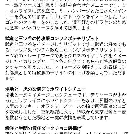
ー（激辛ソースは別添え）を組み合わせたメニューです。ミ
ニオムライスに旗を立て、ミニハンバーグとたこさんウイン
ナーを添えています。仕上げにドラケンをイメージしたドラ
ゴン型のクッキーをのせました。激辛好きのドラケンのため
に激辛ハバネロソースを添えて提供します。
武道と三ツ谷の特攻服コンソメポテチリゾット
武道と三ツ谷をイメージしたリゾットです。武道の好物であ
るコンソメ鬼パンチを散らしたコンソメポテチリゾットに、
三ツ谷のトレードマークであるクロスのイヤリングをイメー
ジしたイカリングと、三ツ谷に仕立ててもらった特攻服型の
クッキーを添えました。マヨネーズを別添えし、お客様に手
芸部員として特攻服のデザインの仕上げを楽しんでいただき
ます。
場地と一虎の友情デミホワイトシチュー
場地と一虎をイメージしたシチューです。デミソースが掛か
ったピラフライスにホワイトシチューをかけ、翼型のパイと
人型のクッキー、オランデーズソースの輪で芭流覇羅のロゴ
を表現しました。芭流覇羅に入り、稀咲から東京卍會と一虎
を救おうとした場地と一虎の友情を表現しています。
稀咲と半間の最狂ダークチョコ唐揚げ