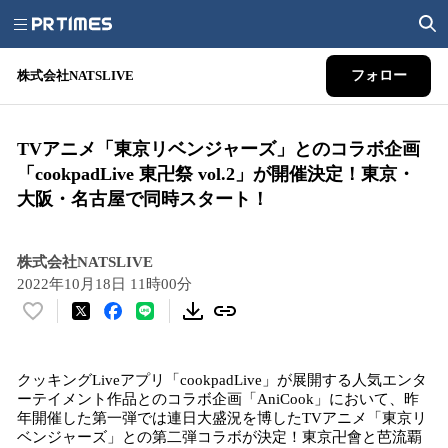
株式会社NATSLIVE
フォロー
TVアニメ「東京リベンジャーズ」とのコラボ企画
「cookpadLive 東卍祭 vol.2」が開催決定！東京・
大阪・名古屋で同時スタート！
株式会社NATSLIVE
2022年10月18日 11時00分
い
い
ね
クッキングLiveアプリ「cookpadLive」が展開する人気エンタ
！
ーテイメント作品とのコラボ企画「AniCook」において、昨
数
年開催した第一弾では連日大盛況を博したTVアニメ「東京リ
を
ベンジャーズ」との第二弾コラボが決定！東京卍會と芭流覇
読