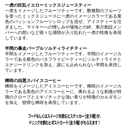
一虎の狂乱イエローミックスジュースティー
一虎をイメージしたフルーツティーです。数種類のフルーツ
を使ったミックスジュースに一虎のイメージカラーである黄
色のパッションフルーツシロップを混ぜ、アイスティーを注
ぎました。マイキーへの憎しみや場地との絆、東卍創設メン
バーへの想いなど様々な感情が入り乱れた一虎の性格を表現
しています。
半間の暴走パープルソルティライチティー
半間をイメージしたフルーツティーです。半間のイメージカ
ラーである紫色のバタフライピーティーにソルティライチと
エナジードリンクを加え、誰にも止められない半間を表現し
ています。
稀咲の凶悪スパイスコーヒー
稀咲をイメージしたアイスコーヒーです。稀咲のイメージカ
ラーである黒色のアイスコーヒーに、痺れるような刺激が特
徴のクローブとエキゾチックな強い香りが特徴のカルダモン
を加え、狡猾な稀咲を表現しています。