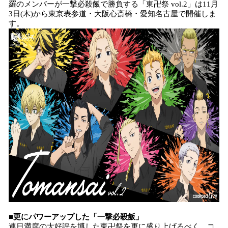
羅のメンバーが一撃必殺飯で勝負する「東卍祭 vol.2」は11月
み
3日(木)から東京表参道・大阪心斎橋・愛知名古屋で開催しま
込
す。
み
中
で
す
■更にパワーアップした「一撃必殺飯」
連日満席の大好評を博した東卍祭を更に盛り上げるべく、コ