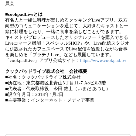
員会
■cookpadLiveとは
有名人と一緒に料理が楽しめるクッキングLiveアプリ。双方
向型のコミュニケーションを通じて、大好きなキャストと一
緒に料理をしたり、一緒に食事を楽しむことができます。
キャストがプロデュースしたオリジナルフードを購入できる
Liveコマース機能「スペシャルSHOP」や、Live配信スタジオ
に併設されたカフェスペースでLive配信を観覧しながら食事
を楽しめる「プラチナLive」なども展開しています。
「cookpadLive」アプリ公式サイト：
https://www.cookpad.tv/
クックパッドライブ株式会社 会社概要
■社名：クックパッドライブ株式会社
■所在地：東京都港区北青山3丁目11-7 Aoビル3階
■代表者：代表取締役 今田 敦士（いまだ あつし）
■設立年月日：2018年4月2日
■主要事業：インターネット・メディア事業