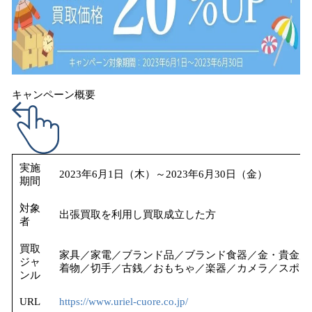
キャンペーン概要
実施
2023年6月1日（木）～2023年6月30日（金）
期間
対象
出張買取を利用し買取成立した方
者
買取
家具／家電／ブランド品／ブランド食器／金・貴金属
ジャ
着物／切手／古銭／おもちゃ／楽器／カメラ／スポー
ンル
URL
https://www.uriel-cuore.co.jp/