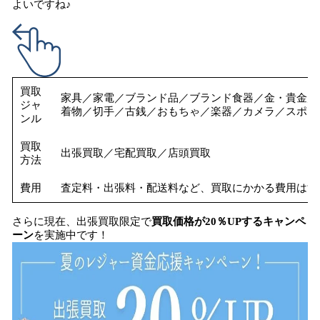
よいですね♪
買取
家具／家電／ブランド品／ブランド食器／金・貴金属
ジャ
着物／切手／古銭／おもちゃ／楽器／カメラ／スポー
ンル
買取
出張買取／宅配買取／店頭買取
方法
費用
査定料・出張料・配送料など、買取にかかる費用はす
さらに現在、出張買取限定で
買取価格が20％UPするキャンペ
ーン
を実施中です！