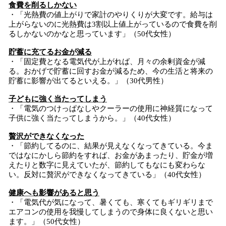
食費を削るしかない
・「光熱費の値上がりで家計のやりくりが大変です。給与は
上がらないのに光熱費は3割以上値上がっているので食費を削
るしかないのかなと思っています」（50代女性）
貯蓄に充てるお金が減る
・「固定費となる電気代が上がれば、月々の余剰資金が減
る。おかげで貯蓄に回すお金が減るため、今の生活と将来の
貯蓄に影響が出てるといえる。」（30代男性）
子どもに強く当たってしまう
・「電気のつけっぱなしやクーラーの使用に神経質になって
子供に強く当たってしまうから。」（40代女性）
贅沢ができなくなった
・「節約してるのに、結果が見えなくなってきている。今ま
ではなにかしら節約をすれば、お金があまったり、貯金が増
えたりと数字に見えていたが、節約してもなにも変わらな
い。反対に贅沢ができなくなってきている」（40代女性）
健康へも影響があると思う
・「電気代が気になって、暑くても、寒くてもギリギリまで
エアコンの使用を我慢してしまうので身体に良くないと思い
ます。」（50代女性）