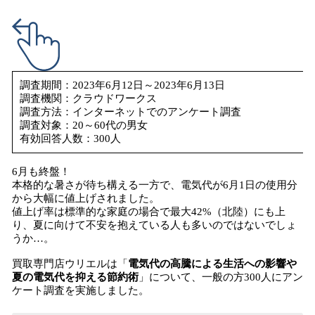
込
み
中
で
す
調査期間：2023年6月12日～2023年6月13日
調査機関：クラウドワークス
調査方法：インターネットでのアンケート調査
調査対象：20～60代の男女
有効回答人数：300人
6月も終盤！
本格的な暑さが待ち構える一方で、電気代が6月1日の使用分
から大幅に値上げされました。
値上げ率は標準的な家庭の場合で最大42%（北陸）にも上
り、夏に向けて不安を抱えている人も多いのではないでしょ
うか…。
買取専門店ウリエルは「
電気代の高騰による生活への影響や
夏の電気代を抑える節約術
」について、一般の方300人にアン
ケート調査を実施しました。