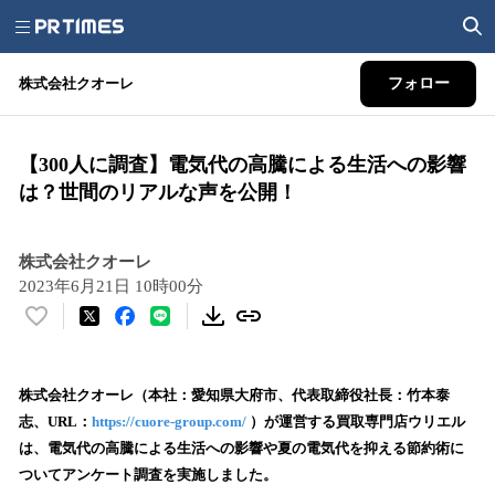
株式会社クオーレ
フォロー
【300人に調査】電気代の高騰による生活への影響
は？世間のリアルな声を公開！
株式会社クオーレ
2023年6月21日 10時00分
い
い
ね
！
株式会社クオーレ（本社：愛知県大府市、代表取締役社長：竹本泰
数
志、URL：
https://cuore-group.com/
）が運営する買取専門店ウリエル
を
は、電気代の高騰による生活への影響や夏の電気代を抑える節約術に
読
ついてアンケート調査を実施しました。
み