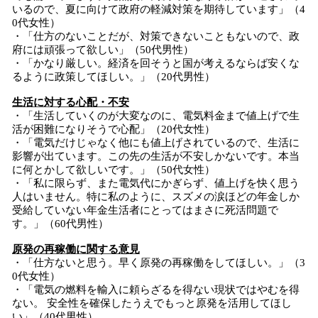
いるので、夏に向けて政府の軽減対策を期待しています」（4
0代女性）
・「仕方のないことだが、対策できないこともないので、政
府には頑張って欲しい」（50代男性）
・「かなり厳しい。経済を回そうと国が考えるならば安くな
るように政策してほしい。」（20代男性）
生活に対する心配・不安
・「生活していくのが大変なのに、電気料金まで値上げで生
活が困難になりそうで心配」（20代女性）
・「電気だけじゃなく他にも値上げされているので、生活に
影響が出ています。この先の生活が不安しかないです。本当
に何とかして欲しいです。」（50代女性）
・「私に限らず、また電気代にかぎらず、値上げを快く思う
人はいません。特に私のように、スズメの涙ほどの年金しか
受給していない年金生活者にとってはまさに死活問題で
す。」（60代男性）
原発の再稼働に関する意見
・「仕方ないと思う。早く原発の再稼働をしてほしい。」（3
0代女性）
・「電気の燃料を輸入に頼らざるを得ない現状ではやむを得
ない。 安全性を確保したうえでもっと原発を活用してほし
い」（40代男性）