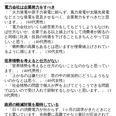
-------------------------------------
電力会社は企業努力をすべき
・「火力発電や原子力発電に頼らず、風力発電や太陽光発電
などエコな発電を普及させるべく、企業努力をすべきだと思
います。」（60代男性）
・「電力会社がいくら経営努力をしてもどうしようもなけれ
ば仕方ないが、企業である以上値上げをして消費者が困るの
と同様に社員・役員の待遇を下げることもきちんとやってほ
しいと思う。」（40代男性）
・「燃料費の高騰もあるとは思いますが便乗値上げされてい
るように感じます。」（30代女性）
世界情勢を考えると仕方がない
・「世界情勢を考えると仕方のないことなのかなと思ってい
ます。」（40代男性）
・「上がるのは嫌だけど、世の中の状況的にどうしようもな
いのかなとは思う。」（40代女性）
・「社会情勢の問題で個人が声を上げてどうこうできる問題
ではないので受け入れて節制するしかないと思います。」（3
0代男性）
政府の軽減対策を期待している
・「日々の消費電力が分からず、1ヶ月の請求がきたときにと
ても驚いています。光熱費に高騰でかなり家計が圧迫されて