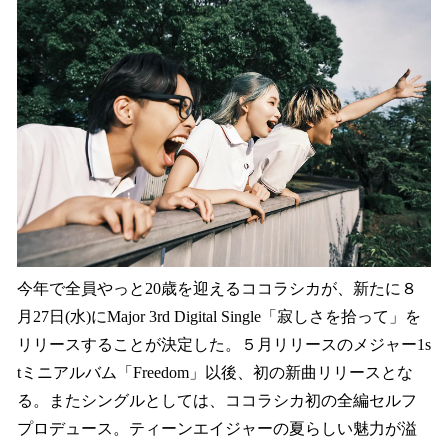
を
読
み
込
み
中
で
す
今年で全員やっと20歳を迎えるココラシカが、新たに８
月27日(水)にMajor 3rd Digital Single「寂しさを拾って」を
リリースすることが決定した。５月リリースのメジャー1s
tミニアルバム「Freedom」以後、初の新曲リリースとな
る。またシングルとしては、ココラシカ初の全編セルフ
プロデュース。ティーンエイジャーの夏らしい魅力が溢