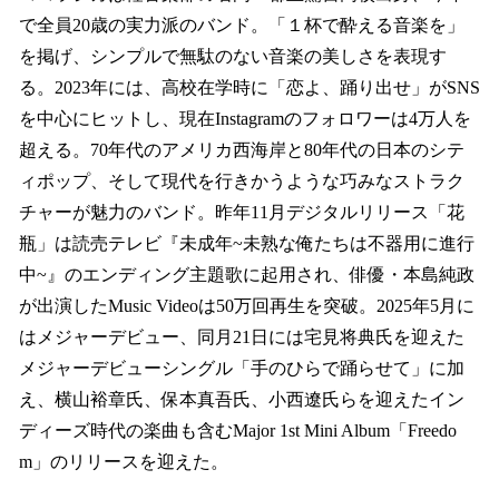
で全員20歳の実力派のバンド。「１杯で酔える音楽を」
を掲げ、シンプルで無駄のない音楽の美しさを表現す
る。2023年には、高校在学時に「恋よ、踊り出せ」がSNS
を中心にヒットし、現在Instagramのフォロワーは4万人を
超える。70年代のアメリカ西海岸と80年代の日本のシテ
ィポップ、そして現代を行きかうような巧みなストラク
チャーが魅力のバンド。昨年11月デジタルリリース「花
瓶」は読売テレビ『未成年~未熟な俺たちは不器用に進行
中~』のエンディング主題歌に起用され、俳優・本島純政
が出演したMusic Videoは50万回再生を突破。2025年5月に
はメジャーデビュー、同月21日には宅見将典氏を迎えた
メジャーデビューシングル「手のひらで踊らせて」に加
え、横山裕章氏、保本真吾氏、小西遼氏らを迎えたイン
ディーズ時代の楽曲も含むMajor 1st Mini Album「Freedo
m」のリリースを迎えた。