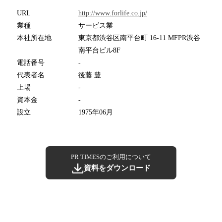
URL
http://www.forlife.co.jp/
業種
サービス業
本社所在地
東京都渋谷区南平台町 16-11 MFPR渋谷
南平台ビル8F
電話番号
-
代表者名
後藤 豊
上場
-
資本金
-
設立
1975年06月
PR TIMESのご利用について
資料をダウンロード