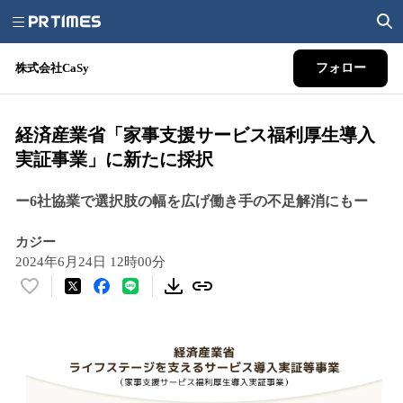
株式会社CaSy
フォロー
経済産業省「家事支援サービス福利厚生導入
実証事業」に新たに採択
ー6社協業で選択肢の幅を広げ働き手の不足解消にもー
カジー
2024年6月24日 12時00分
い
い
ね
！
数
を