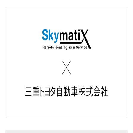
込
み
中
で
す