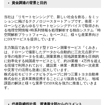
資金調達の背景と目的
当社は「リモートセンシングで、新しい社会を創る」をミッ
ションに掲げるテクノロジースタートアップです。衛星・ド
ローンなどあらゆるリモートセンシングデバイスで取得され
る地理空間情報×時系列情報を処理解析する独自システム「時
空間解析プラットフォーム」をベースに、様々な産業界向け
にDXサービスを提供しています。
主力製品であるクラウド型ドローン測量サービス『くみき』
は、ドローンで撮影したデータから自動的に三次元点群デー
タ等の地形データを生成し測量業務と現地調査業務を圧倒的
に効率化する純国産サービスとして、約20業種・4万件を超え
る現場で利用されており、建設業・林業・農業等の一次産業
や災害での活用も急速に拡大しています。
株式会社モビリティナビをグループに持つ三重トヨタ自動車
株式会社と資本業務提携することにより販路を拡大し、地域
課題の解決と様々な業界でのDX化を強力に推進していきま
す。
代表取締役社長 渡邉善太郎からのコメント