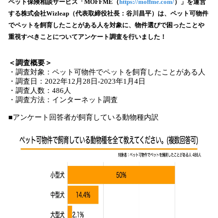
！
ペット保険相談サービス「MOFFME（
https://moffme.com/
）」を運営
数
する株式会社Wizleap（代表取締役社長：谷川昌平）は、ペット可物件
を
でペットを飼育したことがある人を対象に、物件選びで困ったことや
読
重視すべきことについてアンケート調査を行いました！
み
込
＜調査概要＞
み
・調査対象：ペット可物件でペットを飼育したことがある人
中
・調査日：2022年12月28日-2023年1月4日
で
・調査人数：486人
す
・調査方法：インターネット調査
■アンケート回答者が飼育している動物種内訳