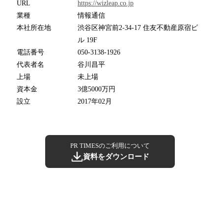
URL
https://wizleap.co.jp
業種
情報通信
本社所在地
渋谷区神宮前2-34-17 住友不動産原宿ビ
ル 19F
電話番号
050-3138-1926
代表者名
谷川昌平
上場
未上場
資本金
3億5000万円
設立
2017年02月
PR TIMESのご利用について
資料をダウンロード