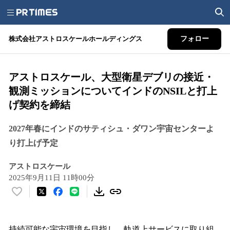
株式会社アストロスケールホールディングス
フォロー
アストロスケール、大型衛星デブリの接近・
観測ミッションについてインドのNSILと打上
げ契約を締結
2027年春にインドのサティシュ・ダワン宇宙センターよ
り打上げ予定
アストロスケール
2025年9月11日 11時00分
い
い
ね
！
持続可能な宇宙環境を目指し、軌道上サービスに取り組