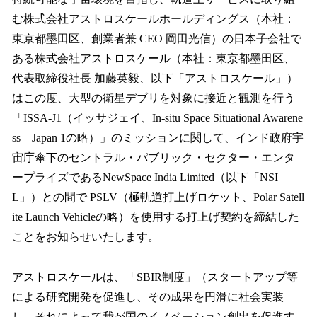
数
む株式会社アストロスケールホールディングス（本社：
を
東京都墨田区、創業者兼 CEO 岡田光信）の日本子会社で
読
み
ある株式会社アストロスケール（本社：東京都墨田区、
込
代表取締役社長 加藤英毅、以下「アストロスケール」）
み
はこの度、大型の衛星デブリを対象に接近と観測を行う
中
で
「ISSA-J1（イッサジェイ、In-situ Space Situational Awarene
す
ss – Japan 1の略）」のミッションに関して、インド政府宇
宙庁傘下のセントラル・パブリック・セクター・エンタ
ープライズであるNewSpace India Limited（以下「NSI
L」）との間で PSLV（極軌道打上げロケット、Polar Satell
ite Launch Vehicleの略）を使用する打上げ契約を締結した
ことをお知らせいたします。
アストロスケールは、「SBIR制度」（スタートアップ等
による研究開発を促進し、その成果を円滑に社会実装
し、それによって我が国のイノベーション創出を促進す