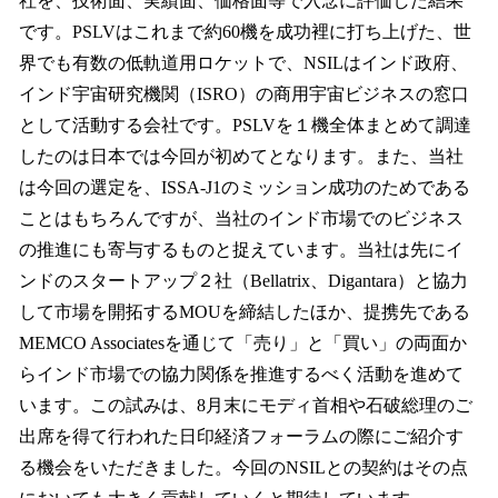
社を、技術面、実績面、価格面等で入念に評価した結果
です。PSLVはこれまで約60機を成功裡に打ち上げた、世
界でも有数の低軌道用ロケットで、NSILはインド政府、
インド宇宙研究機関（ISRO）の商用宇宙ビジネスの窓口
として活動する会社です。PSLVを１機全体まとめて調達
したのは日本では今回が初めてとなります。また、当社
は今回の選定を、ISSA-J1のミッション成功のためである
ことはもちろんですが、当社のインド市場でのビジネス
の推進にも寄与するものと捉えています。当社は先にイ
ンドのスタートアップ２社（Bellatrix、Digantara）と協力
して市場を開拓するMOUを締結したほか、提携先である
MEMCO Associatesを通じて「売り」と「買い」の両面か
らインド市場での協力関係を推進するべく活動を進めて
います。この試みは、8月末にモディ首相や石破総理のご
出席を得て行われた日印経済フォーラムの際にご紹介す
る機会をいただきました。今回のNSILとの契約はその点