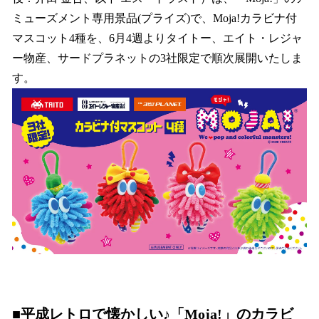
を
ミューズメント専用景品(プライズ)で、Moja!カラビナ付
読
み
マスコット4種を、6月4週よりタイトー、エイト・レジャ
込
ー物産、サードプラネットの3社限定で順次展開いたしま
み
す。
中
で
す
■平成レトロで懐かしい♪「Moja!」のカラビ