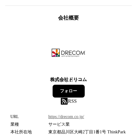
会社概要
株式会社ドリコム
25
フォロワー
フォロー
RSS
URL
https://drecom.co.jp/
業種
サービス業
本社所在地
東京都品川区大崎2丁目1番1号 ThinkPark