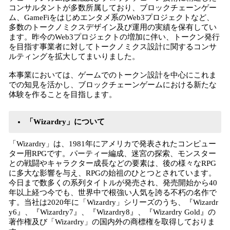
コンサルタントが多数所属しており、ブロックチェーンゲー
ム、GameFiをはじめエンタメ系のWeb3プロジェクトなど、
多数のトークノミクスデザイン及び運用の実績を保有してい
ます。昨今のWeb3プロジェクトの増加に伴い、トークン発行
を目指す事業者に対してトークノミクス設計に関するコンサ
ルティングを拡大してまいりました。
本事業においては、ゲームでのトークン設計を中心にこれま
での知見を活かし、ブロックチェーンゲームにおける新たな
体験を作ることを目指します。
「Wizardry」について
「Wizardry」は、1981年にアメリカで発表されたコンピュー
ター用RPGです。パーティー編成、迷宮の探索、モンスター
との戦闘やキャラクター成長などの要素は、後の様々なRPG
に多大な影響を与え、RPGの始祖のひとつとされています。
今日まで数多くの系列タイトルが発売され、発売開始から40
年以上経つ今でも、世界中で根強い人気を誇る不朽の名作で
す。当社は2020年に「Wizardry」シリーズのうち、『Wizardr
y6』、『Wizardry7』、『Wizardry8』、『Wizardry Gold』の
著作権及び「Wizardry」の国内外の商標権を取得しておりま