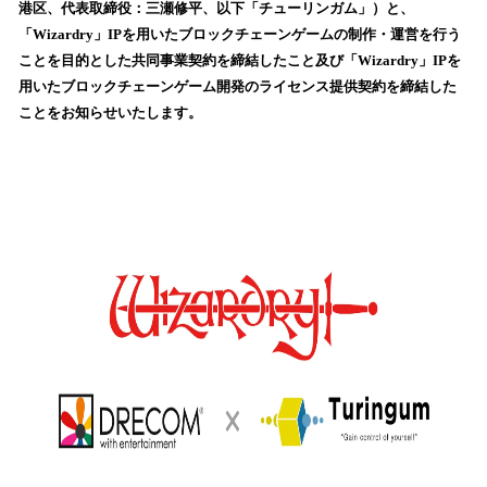
を
港区、代表取締役：三瀬修平、以下「チューリンガム」）と、
読
「Wizardry」IPを用いたブロックチェーンゲームの制作・運営を行う
み
ことを目的とした共同事業契約を締結したこと及び「Wizardry」IPを
込
用いたブロックチェーンゲーム開発のライセンス提供契約を締結した
み
ことをお知らせいたします。
中
で
す