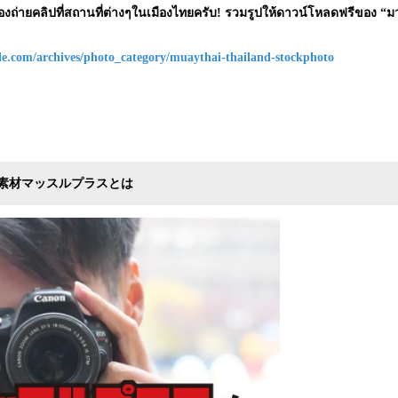
องถ่ายคลิปที่สถานที่ต่างๆในเมืองไทยครับ! รวมรูปให้ดาวน์โหลดฟรีของ 
le.com/archives/photo_category/muaythai-thailand-stockphoto
素材マッスルプラスとは