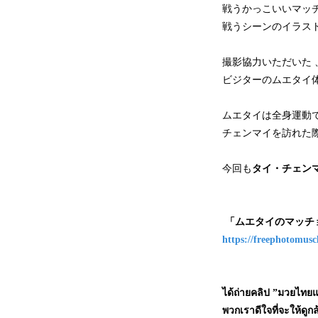
戦うかっこいいマッ
戦うシーンのイラス
撮影協力いただいた 、「Petc
ビジターのムエタイ
ムエタイは全身運動
チェンマイを訪れた
今回も
タイ・チェン
「ムエタイのマッチョ
https://freephotomusc
ได้ถ่ายคลิป ”มวยไทยแ
พวกเราดีใจที่จะให้ด