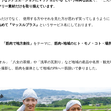
ようなシチュエーションにマッチョがいる”という特異な設定
で、『こん
フリー素材だけを取り揃えています
。
るだけでなく、 使用する方やそれを見た方が思わず笑ってしまうように
込めて『マッスルプラス』
というサービス名にしております。
、
「筋肉で地方創生」
をテーマに、
筋肉×地域のヒト・モノ・コト・場
オル」「八女の茶畑」や「浅草の瓦割り」など地域の産品や名所・観光
を撮影し、筋肉を媒体として地域のPRへ一肌脱いで参りました。