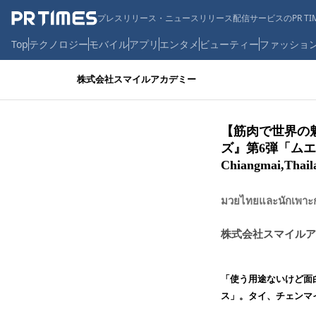
プレスリリース・ニュースリリース配信サービスのPR TIM
Top
テクノロジー
モバイル
アプリ
エンタメ
ビューティー
ファッショ
株式会社スマイルアカデミー
【筋肉で世界の
ズ』第6弾「ムエタ
Chiangmai,Thail
มวยไทยและนัก
株式会社スマイルア
「使う用途ないけど面
ス」。タイ、チェンマ