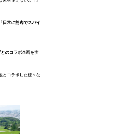
な素材使えないよ！』
『
日常に筋肉でスパイ
所とのコラボ企画
を実
地とコラボした様々な