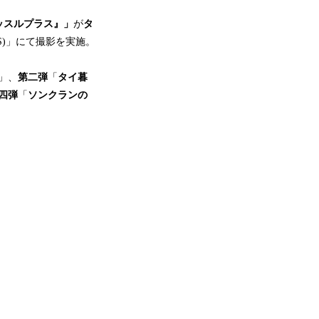
ッスルプラス』」
が
タ
 Mai(PMS)」にて撮影を実施。
」、
第二弾
「
タイ暮
四弾
「
ソンクランの