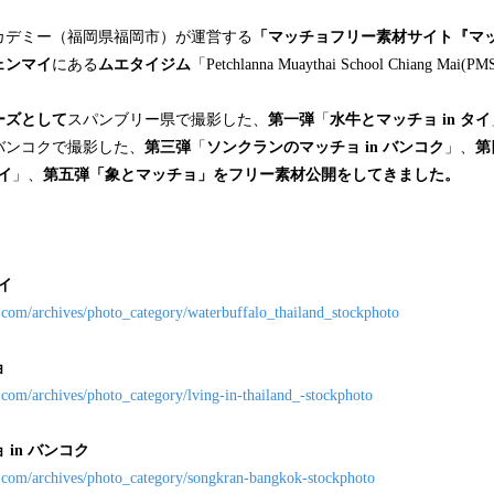
カデミー（福岡県福岡市）が運営する
「マッチョフリー素材サイト『マ
ェンマイ
にある
ムエタイジム
「Petchlanna Muaythai School Chiang
ーズとして
スパンブリー県で撮影した、
第一弾
「
水牛とマッチョ in タイ
バンコクで撮影した、
第三弾
「
ソンクランのマッチョ in バンコク
」、
第
イ
」、
第五弾「象とマッチョ」をフリー素材公開をしてきました。
イ
e.com/archives/photo_category/waterbuffalo_thailand_stockphoto
ョ
.com/archives/photo_category/lving-in-thailand_-stockphoto
in バンコク
e.com/archives/photo_category/songkran-bangkok-stockphoto