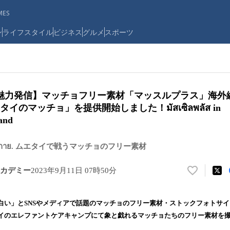
ES
ン
ライフスタイル
ビジネス
グルメ
スポーツ
魅力発信】マッチョフリー素材「マッスルプラス」海外
イのマッチョ」を提供開始しました！มัสเซิลพลัส in
and
เพาะกาย. ムエタイで戦うマッチョのフリー素材
カデミー
2023年9月11日 07時50分
い
い
ね
白い」とSNSやメディアで話題のマッチョのフリー素材・ストックフォトサ
！
イのエレファントケアキャンプにて象と戯れるマッチョたちのフリー素材を
数
を