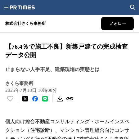
株式会社さくら事務所
フォロー
【76.4％で施工不良】新築戸建ての完成検査
データ公開
止まらない人手不足、建築現場の実態とは
さくら事務所
2025年7月18日 10時00分
い
い
ね
！
個人向け総合不動産コンサルティング・ホームインスペ
数
クション（住宅診断）、マンション管理組合向けコンサ
を
ルティングを行う“不動産の達人”株式会社さくら事務所