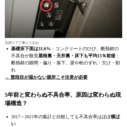
玄関ドア丁番ビス忘れ
基礎床下面は31.6%
：コンクリートのひび、断熱材の
不具合が散見
屋根裏・天井裏・床下も平均15％前後
：
断熱材の隙間・偏り・落下、梁や桁のずれ・欠け・割
れ
→ 普段目が届かない箇所こそ注意が必要
5年前と変わらぬ不具合率、原因は変わらぬ現
場構造？
2017～2021年の集計と比較しても不具合率はほぼ
横ば
い