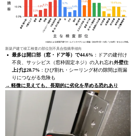
新築戸建て竣工検査の部位別不具合指摘率傾向
最多は開口部（窓・ドア等）で44.6%
：ドアの建付け
不良、サッシビス（窓枠固定ネジ）の入れ忘れ
外壁仕
上げは28.7%
：ひび割れ・シーリング材の隙間は雨漏
りにつながる危険も
→ 軽微に見えても、長期的に劣化を早める恐れあり