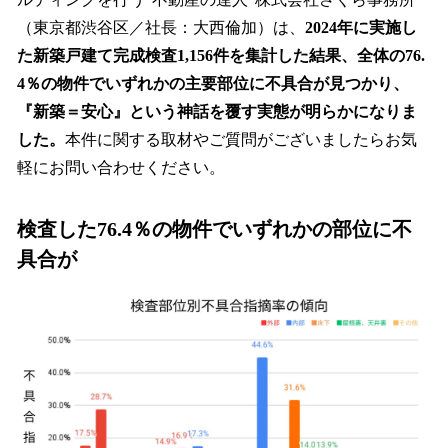
読
み
（東京都渋谷区／社長：大西倫加）は、
2024年に実施し
込
た新築戸建て完成検査1,156件を集計した結果、全体の76.
み
4％の物件でいずれかの主要部位に不具合が見つかり、
中
で
『新築＝安心』という神話を覆す実態が明らかになりま
す
した。
本件に関する取材やご質問がございましたらお気
軽にお問い合わせください。
検査した76.4％の物件でいずれかの部位に不
具合が