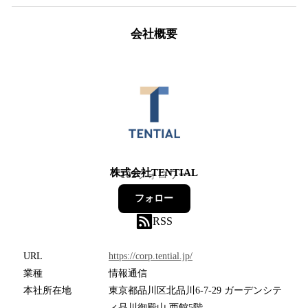
会社概要
株式会社TENTIAL
102
フォロワー
フォロー
RSS
URL
https://corp.tential.jp/
業種
情報通信
本社所在地
東京都品川区北品川6-7-29 ガーデンシテ
ィ品川御殿山 西館5階