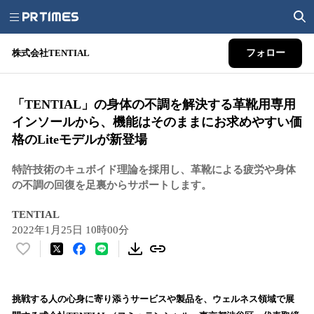
株式会社TENTIAL
フォロー
「TENTIAL」の身体の不調を解決する革靴用専用
インソールから、機能はそのままにお求めやすい価
格のLiteモデルが新登場
特許技術のキュボイド理論を採用し、革靴による疲労や身体
の不調の回復を足裏からサポートします。
TENTIAL
2022年1月25日 10時00分
い
い
ね
！
挑戦する人の心身に寄り添うサービスや製品を、ウェルネス領域で展