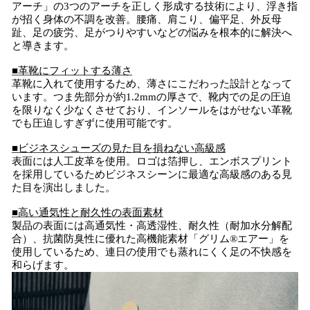
アーチ」の3つのアーチを正しく形成する技術により、浮き指
が招く身体の不調を改善。腰痛、肩こり、偏平足、外反母
趾、足の疲労、足がつりやすいなどの悩みを根本的に解決へ
と導きます。
■革靴にフィットする薄さ
革靴に入れて使用するため、薄さにこだわった設計となって
います。つま先部分が約1.2mmの厚さで、靴内での足の圧迫
を限りなく少なくさせており、インソールをはがせない革靴
でも圧迫しすぎずに使用可能です。
■ビジネスシューズの見た目を損ねない高級感
表面には人工皮革を使用。ロゴは箔押し、エンボスプリント
を採用しているためビジネスシーンに最適な高級感のある見
た目を演出しました。
■高い通気性と耐久性の表面素材
製品の表面には高通気性・高透湿性、耐久性（耐加水分解配
合）、抗菌防臭性に優れた高機能素材「グリム®︎エアー」を
使用しているため、連日の使用でも蒸れにくく足の不快感を
和らげます。