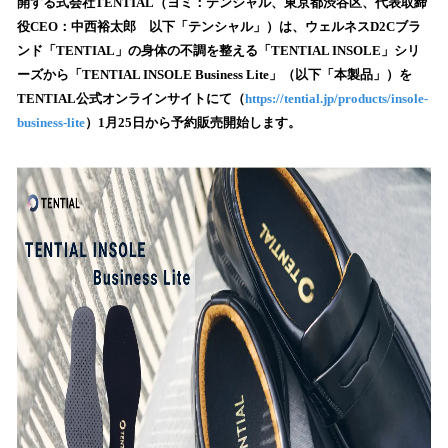
数
開する式会社TENTIAL（ヨミ：テンシャル、東京都渋谷区、代表取締
を
役CEO：中西裕太郎 以下「テンシャル」）は、ウェルネスD2Cブラ
読
ンド「TENTIAL」の身体の不調を整える「TENTIAL INSOLE」シリ
み
ーズから「TENTIAL INSOLE Business Lite」（以下「本製品」）を
込
TENTIAL公式オンラインサイトにて（
https://tential.jp/products/insole-
み
business-lite
）1月25日から予約販売開始します。
中
で
す