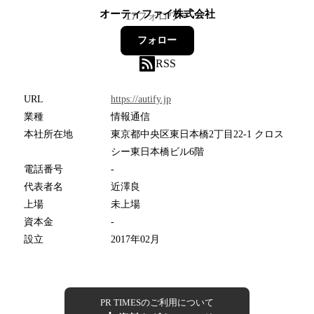
オーティファイ株式会社
17
フォロワー
フォロー
RSS
URL
https://autify.jp
業種
情報通信
本社所在地
東京都中央区東日本橋2丁目22-1 クロス
シー東日本橋ビル6階
電話番号
-
代表者名
近澤良
上場
未上場
資本金
-
設立
2017年02月
PR TIMESのご利用について