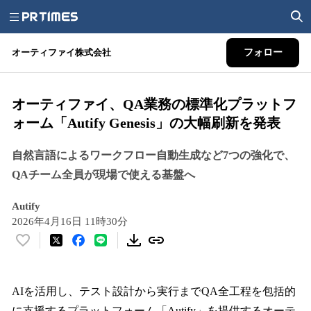
オーティファイ株式会社
フォロー
オーティファイ、QA業務の標準化プラットフ
ォーム「Autify Genesis」の大幅刷新を発表
自然言語によるワークフロー自動生成など7つの強化で、
QAチーム全員が現場で使える基盤へ
Autify
2026年4月16日 11時30分
い
い
ね
！
AIを活用し、テスト設計から実行までQA全工程を包括的
数
に支援するプラットフォーム「Autify」を提供するオーテ