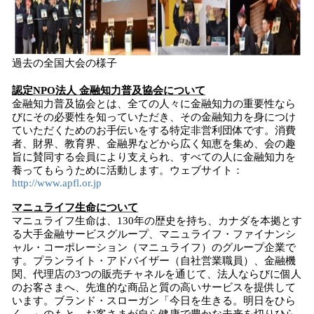
過去の全国大会の様子
認定NPO法人 金融知力普及協会について
金融知力普及協会とは、全ての人々に金融知力の重要性なら
びにその必要性を知っていただき、その金融知力を身につけ
ていただくためのお手伝いをする特定非営利団体です。消費
者、財界、教育界、金融界などから広く知恵を集め、会の趣
旨に賛同する会員により支えられ、すべての人に金融知力を
養ってもらうために活動します。ウェブサイト：
http://www.apfl.or.jp
マニュライフ生命について
マニュライフ生命は、130年の歴史を持ち、カナダを本拠とす
る大手金融サービスグループ、マニュライフ・ファイナンシ
ャル・コーポレーション（マニュライフ）のグループ企業で
す。プランライト・アドバイザー（自社営業職員）、金融機
関、代理店の3つの販売チャネルを通じて、法人ならびに個人
のお客さまへ、先進的な商品と質の高いサービスを提供して
います。ブランド・スローガン「今日を生きる。明日をひら