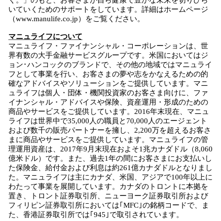
く。」のもと、お客さまが自ら健康で豊かな未来を切りひら
いていくためのサポートをしています。詳細はホームページ
（www.manulife.co.jp）をご覧ください。
マニュライフについて
マニュライフ・ファイナンシャル・コーポレーションは、世
界有数の大手金融サービスグループです。米国においてはジ
ョン･ハンコックのブランドで、その他の地域ではマニュライ
フとして事業を行い、お客さまの夢や志をかなえるための的
確なアドバイスやソリューションをご提供しています。マニ
ュライフは個人・団体・機関投資家のお客さま向けに、ファ
イナンシャル・アドバイスや保険、資産運用・形成のための
商品やサービスをご提供しています。2016年末現在、マニュ
ライフは世界中で35,000人の職員と70,000人のエージェント
および数千の販売パートナーを擁し、2,200万を超えるお客さ
まに商品やサービスをご提供しています。マニュライフの管
理運用資産は、2017年9月末現在およそ1兆カナダドル（8,060
億米ドル）です。また、過去1年の間にお客さまにお支払いし
た保険金、給付金および利息は約261億カナダドルとなりまし
た。マニュライフは主にカナダ、米国、アジアで100年以上に
わたって事業を展開しています。カナダのトロントに本拠を
置き、トロント証券取引所、ニューヨーク証券取引所および
フィリピン証券取引所においては｢MFC｣の銘柄コードで、ま
た、香港証券取引所では｢945｣で取引されています。