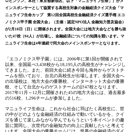
数
ロビンソン、本社：東京都新宿区、以下「マニュライフ生命」）がメ
を
インスポンサーとして協賛する高校生対象の金融経済クイズ大会「マ
読
ニュライフ生命カップ 第12回全国高校生金融経済クイズ選手権 エコ
み
ノミクス甲子園 全国大会」（主催：認定NPO法人 金融知力普及協会）
込
が2月18日（日）に開催されます。全国大会には地方大会などを勝ち抜
み
いた47校（94人）が出場し、金融経済についての知識を競います。マ
中
で
ニュライフ生命は4年連続で同大会のメインスポンサーとなります。
す
「エコノミクス甲子園」には、2006年に第1回が開催されて
以来、全国延べ3,438校から18,195人の高校生がチャレンジし
てきました。また、前回大会に続き今回も海外からゲストチ
ームを招いており、台北の高校生が出場します。全国大会へ
の出場校は、地方大会の優勝校、インターネット大会の優勝
校、そして台北からのゲストチームの計47校となります。
2017年11月～12月に開催された45の地方大会には、過去最多
の516校、1,296チームが参加しました。
マニュライフ生命は、これから社会に羽ばたく高校生に、世
の中がどのような金融経済の仕組みで動いているかを、クイ
ズを通じて楽しみながら学んでもらうという本イベントの趣
旨に賛同し、次世代の金融知力の向上に貢献したいと考えて
います。全国大会の優勝チームには、世界の金融経済のダイ