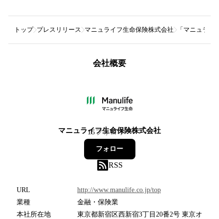
トップ
プレスリリース
マニュライフ生命保険株式会社
「マニュライ
会社概要
マニュライフ生命保険株式会社
15
フォロワー
フォロー
RSS
URL
http://www.manulife.co.jp/top
業種
金融・保険業
本社所在地
東京都新宿区西新宿3丁目20番2号 東京オ