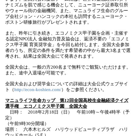
ナミズムを肌で感じる機会として、ニューヨーク証券取引所
やウォール街の金融機関、また、マニュライフ生命のグルー
プ会社ジョン・ハンコックの本社も訪問するニューヨーク・
ボストン研修旅行がプレゼントされます。
また、昨年に引き続き、エコノミクス甲子園を企画・主催す
る認定NPO法人 金融知力普及協会は、返済不要の「エコノミ
クス甲子園 育英奨学金」を今回も給付します。全国大会参加
者のうち、所定の条件を満たす希望者の中から最大3名まで選
考され、結果は全国大会にて発表されます。
全国大会は、一般の方200名まで無料でご観覧いただけます。
また、途中入退場が可能です。
全国大会および奨学金についての詳細は大会公式ウェブサイ
ト（
http://econ-koshien.com/
）をご参照ください。
マニュライフ生命カップ 第12回全国高校生金融経済クイズ
選手権 エコノミクス甲子園 全国大会
日時： 2018年2月18日（日） 午前10時～午後4時半（予
定）
（午前9時30分開場）
場所： 六本木ヒルズ ハリウッドビューティプラザ ハリ
ウッドホール（5Ｆ）