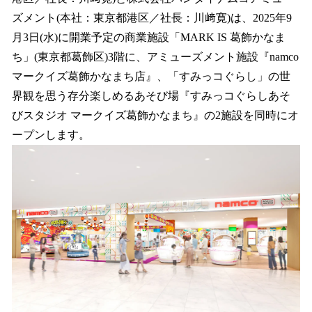
を
ズメント(本社：東京都港区／社長：川﨑寛)は、2025年9
読
み
月3日(水)に開業予定の商業施設「MARK IS 葛飾かなま
込
ち」(東京都葛飾区)3階に、アミューズメント施設『namco
み
マークイズ葛飾かなまち店』、「すみっコぐらし」の世
中
で
界観を思う存分楽しめるあそび場『すみっコぐらしあそ
す
びスタジオ マークイズ葛飾かなまち』の2施設を同時にオ
ープンします。