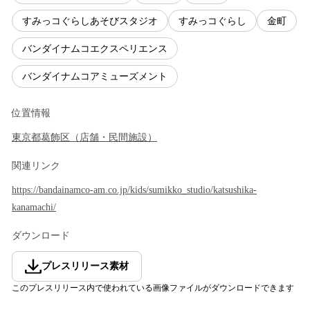
すみっコぐらしあそびスタジオ
すみっコぐらし
金町
バンダイナムコエクスペリエンス
バンダイナムコアミューズメント
位置情報
東京都
葛飾区
（
店舗・民間施設
）
関連リンク
https://bandainamco-am.co.jp/kids/sumikko_studio/katsushika-
kanamachi/
ダウンロード
プレスリリース素材
このプレスリリース内で使われている画像ファイルがダウンロードできます