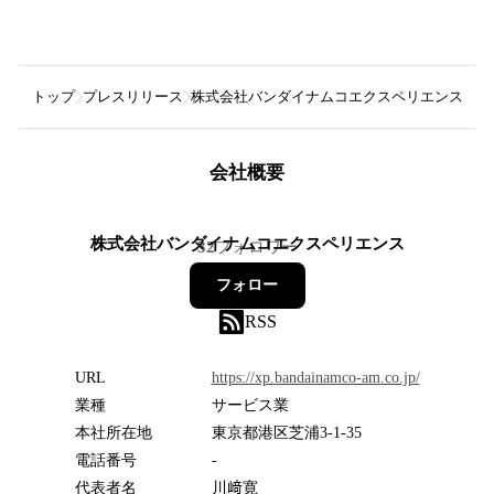
トップ
プレスリリース
株式会社バンダイナムコエクスペリエンス
『
会社概要
株式会社バンダイナムコエクスペリエンス
32
フォロワー
フォロー
RSS
URL
https://xp.bandainamco-am.co.jp/
業種
サービス業
本社所在地
東京都港区芝浦3-1-35
電話番号
-
代表者名
川﨑寛