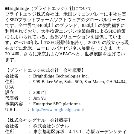
■BrightEdge（ブライトエッジ）社について
ブライトエッジ株式会社は、米国シリコンバレーに本社を置
くSEOプラットフォームソフトウェアのグローバルリーダー
です。全世界で8400以上のブランド、850以上の契約顧客に
利用されており、大手検索エンジン企業自身によるSEO施策
にも用いられている、基盤ソリューションを提供していま
す。のべ150年以上のSEO経験値を誇り、2007年の設立から現
在までに北米、ヨーロッパとビジネス展開をしてきました。
2014年、さらに東京およびAPACへと、世界展開を拡げてい
ます。
【ブライトエッジ株式会社 会社概要】
会社名 ： BrightEdge Technologies Inc.
住所 ： 999 Baker Way, Suite 500, San Mateo, CA 94404,
USA
設立 ： 2007年
代表者 ： Jim Yu
事業内容 ： Enterprise SEO platforms
U R L ：
http://www.brightedge.com/
【株式会社シグナル 会社概要】
会社名 ： 株式会社シグナル
住所 ： 東京都港区赤坂 4-15-1 赤坂ガーデンシティ