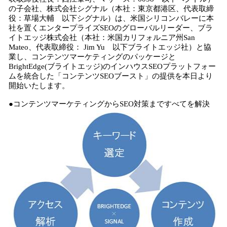
数
の子会社、株式会社シグナル（本社：東京都港区、代表取締
を
役：草場大輔 以下シグナル）は、米国シリコンバレーに本
読
社を置くエンタープライズSEOのグローバルリーダー、ブラ
み
イトエッジ株式会社（本社：米国カリフォルニア州San
込
Mateo、代表取締役： Jim Yu 以下ブライトエッジ社）と協
み
業し、コンテンツマーケティングのパッケージと
中
BrightEdge(ブライトエッジ)のインハウスSEOプラットフォー
で
ムを統合した「コンテンツSEOブースト」の提供を本日より
開始いたします。
す
●コンテンツマーケティングからSEO対策まですべてを解決