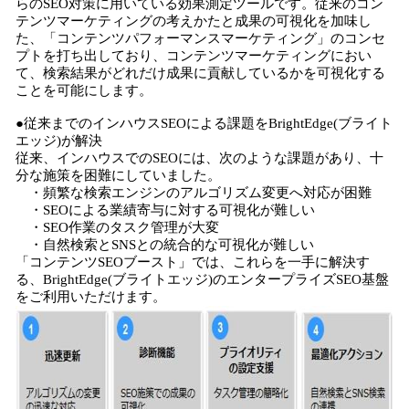
らのSEO対策に用いている効果測定ツールです。従来のコン
テンツマーケティングの考えかたと成果の可視化を加味し
た、「コンテンツパフォーマンスマーケティング」のコンセ
プトを打ち出しており、コンテンツマーケティングにおい
て、検索結果がどれだけ成果に貢献しているかを可視化する
ことを可能にします。
●従来までのインハウスSEOによる課題をBrightEdge(ブライト
エッジ)が解決
従来、インハウスでのSEOには、次のような課題があり、十
分な施策を困難にしていました。
・頻繁な検索エンジンのアルゴリズム変更へ対応が困難
・SEOによる業績寄与に対する可視化が難しい
・SEO作業のタスク管理が大変
・自然検索とSNSとの統合的な可視化が難しい
「コンテンツSEOブースト」では、これらを一手に解決す
る、BrightEdge(ブライトエッジ)のエンタープライズSEO基盤
をご利用いただけます。