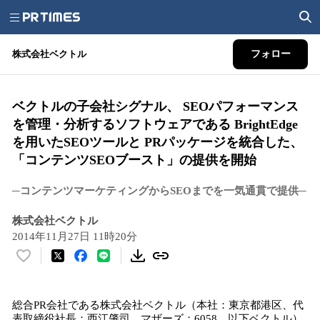
株式会社ベクトル
フォロー
ベクトルの子会社シグナル、 SEOパフォーマンス
を管理・分析するソフトウェアである BrightEdge
を用いたSEOツールと PRパッケージを統合した、
「コンテンツSEOブースト」の提供を開始
─コンテンツマーケティングからSEOまでを一気通貫で提供─
株式会社ベクトル
2014年11月27日 11時20分
い
い
ね
総合PR会社である株式会社ベクトル（本社：東京都港区、代
！
表取締役社長：西江肇司、マザーズ：6058 以下ベクトル）