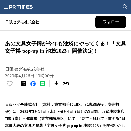
日販セグモ株式会社
フォロー
あの文具女子博が今年も池袋にやってくる！「文具
女子博 pop-up in 池袋2023」開催決定！
日販セグモ株式会社
2023年4月26日 13時00分
い
い
ね
！
日販セグモ株式会社（本社：東京都千代田区、代表取締役：安井邦
数
好）は、2023年5月31日（水）～6月4日（日）の5日間、西武池袋本店
を
7階（南）＝催事場（東京都豊島区）にて、“見て・触れて・買える”日
読
本最大級の文具の祭典「文具女子博 pop-up in 池袋2023」を開催いたし
み