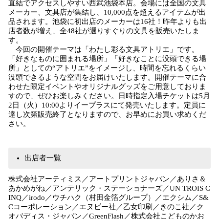
直結でアクセスしやすい西武池袋本店。会場には全国の文具
メーカー、文具店が集結し、10,000点を超えるアイテムが出
品されます。池袋に初出店のメーカーは16社！昨年よりも出
店者数が増え、全48社が選りすぐりの文具を販売いたしま
す。
今回の開催テーマは「わたし彩る文具アトリエ」です。
「好きなものに囲まれる場所」「好きなことに没頭できる場
所」としての“アトリエ”をイメージし、時間を忘れるくらい
没頭できるような空間をお届けいたします。開催テーマに合
わせた限定イベントやオリジナルグッズをご用意しておりま
すので、ぜひお楽しみください。日時指定入場チケットは5月
2日（火）10:00よりイープラスにて発売いたします。定員に
達し次第販売終了となりますので、お早めにお買い求めくだ
さい。
出店者一覧
株式会社アーティミス／アートプリントジャパン／ありさ＆
あかめがね／アンテリック・ステーショナーズ／UN TROIS C
INQ／irodo／ウチハク（村田金箔グループ）／エクシム／S&
Cコーポレーション／エヌビー社／乙女印刷／きのこ社／ク
オバディス・ジャパン／GreenFlash／株式会社こどものかお