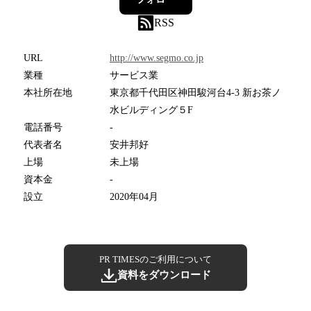
RSS
URL
http://www.segmo.co.jp
業種
サービス業
本社所在地
東京都千代田区神田駿河台4-3 新お茶ノ
水ビルディング５F
電話番号
-
代表者名
安井邦好
上場
未上場
資本金
-
設立
2020年04月
PR TIMESのご利用について
資料をダウンロード