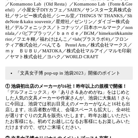
／Komamono Lab（Old Resta）／Komamono Lab（Fonte＆Gre
eful）／小屋女子DIYカフェ／SAIEN／サンスター文具株式会
社／サンビー株式会社／シール堂／THINGS 'N' THANKS／Sli
deNote＆kaku souvenir／星燈社／ゼンリン／ダイゴー株式会
社／デルフォニックス／トコナッツ／日本ホールマーク／non
nlala／パピアプラッツ／ｂａｎｄｅ／BGM／himekuri&kamite
rior／フエキ糊／福わけはんこ／+lab(プラスラボ®)／フロン
ティア株式会社／ぺんてる Pentel Arts／株式会社マークス／
ｍｙ ＢＵＢＵ／MATOKA／株式会社マルアイ／マルモ印刷
／ヤマト株式会社／ヨハク／WORLD CRAFT
「文具女子博 pop-up in 池袋2023」開催のポイント
① 池袋初出店のメーカーが16社！昨年以上の規模で開催！
「デルフォニックス」や「ありさ＆あかめがね」をはじめと
した人気の文具メーカーや作家さんが、池袋に大集結！さら
に今回は、池袋では初お目見えのメーカーがなんと16社も出
店します。出店者数が増え、会場スペースも拡大し、全48社
が選りすぐりの文具を販売いたします。昨年お越しいただい
たお客様にも、初めてお越しになるお客様にもお楽しみいた
だけますので、ぜひご来場ください。