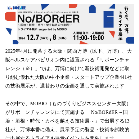
ね
！
数
を
読
み
込
み
2025年4月に開幕する大阪・関西万博（以下、万博）、大
中
阪ヘルスケアパビリオン内に設置される「リボーンチャ
で
す
レンジ（※）」では、万博に向けて新技術開発などに取
り組む優れた大阪の中小企業・スタートアップ企業441社
の技術展示が、週替わりの企画を通して実施されます。
その中で、MOBIO（ものづくりビジネスセンター大阪）
がリボーンチャレンジにて実施する 「No/BORdER～国
境・垣根・時代・カベを越える技術展～」で出展する13
社が、万博本番に備え、展示予定の製品・技術を試験的
に出展するトライアル展示イベントを開催します。