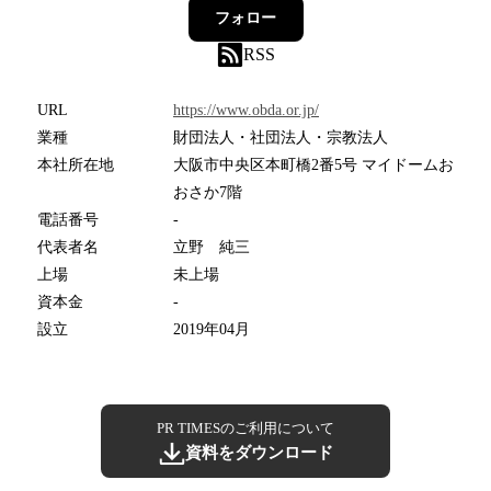
フォロー
RSS
URL
https://www.obda.or.jp/
業種
財団法人・社団法人・宗教法人
本社所在地
大阪市中央区本町橋2番5号 マイドームお
おさか7階
電話番号
-
代表者名
立野 純三
上場
未上場
資本金
-
設立
2019年04月
PR TIMESのご利用について
資料をダウンロード