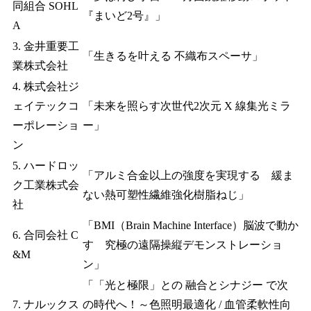
同組合 SOHL
『まいど2号』」
A
3. 金井重要工
「生きるを叶える 不織布スペーサ」
業株式会社
4. 株式会社ジ
ェイテックコ
「未来を照らす次世代2次元 X 線集光ミラ
ーポレーショ
ー」
ン
5. ハードロッ
「アルミ合金以上の強度を実現する 緩ま
ク工業株式会
ない熱可塑性繊維強化樹脂ねじ」
社
「BMI（Brain Machine Interface）脳波で動か
6. 合同会社 C
す 究極の遠隔操縦デモンストレーショ
&M
ン」
「「光と極限」との 融合とシナジー で次
7. ナルックス
の時代へ！～色照明最適化 / 血管柔軟性向