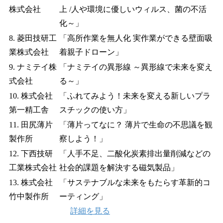
株式会社
上 /人や環境に優しいウィルス、菌の不活
化～」
8. 菱田技研工
「高所作業を無人化 実作業ができる壁面吸
業株式会社
着親子ドローン」
9. ナミテイ株
「ナミテイの異形線 ～異形線で未来を変え
式会社
る～」
10. 株式会社
「ふれてみよう！未来を変える新しいプラ
第一精工舎
スチックの使い方」
11. 田尻薄片
「薄片ってなに？ 薄片で生命の不思議を観
製作所
察しよう！」
12. 下西技研
「人手不足、二酸化炭素排出量削減などの
工業株式会社
社会的課題を解決する磁気製品」
13. 株式会社
「サステナブルな未来をもたらす革新的コ
竹中製作所
ーティング」
詳細を見る