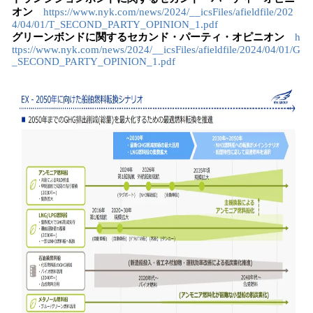
オン
https://www.nyk.com/news/2024/__icsFiles/afieldfile/202
4/04/01/T_SECOND_PARTY_OPINION_1.pdf
グリーンボンドに関するセカンド・パーティ・オピニオン
h
ttps://www.nyk.com/news/2024/__icsFiles/afieldfile/2024/04/01/G
_SECOND_PARTY_OPINION_1.pdf