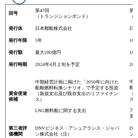
第47回
第4
回号
（トランジションボンド）
（
発行体
日本郵船株式会社
日
発行年限
5年
10
発行額
最大200億円
10
発行時期
2024年4月上旬を予定
20
中期
中期経営計画に掲げた「2050年に向けた
船
船舶燃料転換シナリオ」で予定する投資
資金使途
（
（新規支出及び既存支出のリファイナン
候補
ス
ス）
ア
LNG燃料船に関する支出
支
第三者評
DNVビジネス・アシュアランス・ジャパ
D
価機関
ン株式会社（注）
ン