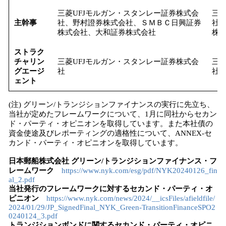
三菱UFJモルガン・スタンレー証券株式会
三菱
主幹事
社、野村證券株式会社、ＳＭＢＣ日興証券
社
株式会社、大和証券株式会社
株
ストラク
チャリン
三菱UFJモルガン・スタンレー証券株式会
三菱
グエージ
社
社
ェント
(注) グリーン/トランジションファイナンスの実行に先立ち、
当社が定めたフレームワークについて、1月に同社からセカン
ド・パーティ・オピニオンを取得しています。また本社債の
資金使途及びレポーティングの適格性について、ANNEX-セ
カンド・パーティ・オピニオンを取得しています。
日本郵船株式会社 グリーン/トランジションファイナンス・フ
レームワーク
https://www.nyk.com/esg/pdf/NYK20240126_fin
al_2.pdf
当社発行のフレームワークに対するセカンド・パーティ・オ
ピニオン
https://www.nyk.com/news/2024/__icsFiles/afieldfile/
2024/01/29/JP_SignedFinal_NYK_Green-TransitionFinanceSPO2
0240124_3.pdf
トランジションボンドに関するセカンド・パーティ・オピニ