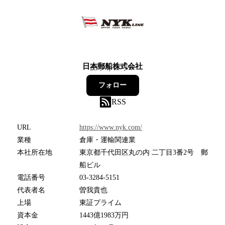
日本郵船株式会社
23
フォロワー
フォロー
RSS
URL
https://www.nyk.com/
業種
倉庫・運輸関連業
本社所在地
東京都千代田区丸の内 二丁目3番2号 郵
船ビル
電話番号
03-3284-5151
代表者名
曽我貴也
上場
東証プライム
資本金
1443億1983万円