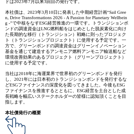
ドは2023年7月以来3回目の発行です。
み
込
本社債は、2023年3月10日に発表した中期経営計画“Sail Gree
み
n, Drive Transformations 2026 - A Passion for Planetary Wellbein
g -”で中核をなすESG経営推進の一環です。トランジションボ
中
ンドの調達資金はLNG燃料船をはじめとした脱炭素化に向け
で
た長期的な移行（トランジション）戦略に則ったプロジェク
す
ト（トランジションプロジェクト）に使用する予定です。一
方で、グリーンボンドの調達資金はグリーンイノベーション
基金を通じて建造するアンモニア燃料アンモニア輸送船など
環境改善効果のあるプロジェクト（グリーンプロジェクト）
に使用する予定です。
当社は2018年に海運業界で世界初のグリーンボンドを発行
し、2021年には日本初のトランジションボンドを発行するな
どESGファイナンスの深度化を図ってきました。今後もESG
ファイナンスを推進するとともに、ESG経営を土台とした成
長戦略を幅広いステークホルダーの皆様に認知頂くことを目
指します。
本社債発行の概要