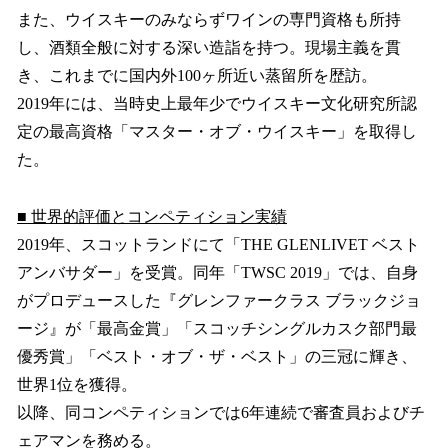
また、ウイスキーのみならずワインの専門資格も所持
し、酒類全般に対する深い造詣を持つ。現場主義を貫
き、これまでに国内外100ヶ所近い蒸留所を歴訪。
2019年には、当時史上最年少でウイスキー文化研究所認
定の最高資格「マスター・オブ・ウイスキー」を取得し
た。
■ 世界的評価とコンペティション実績
2019年、スコットランドにて「THE GLENLIVET ベスト
アンバサダー」を受賞。同年「TWSC 2019」では、自身
がプロデュースした『グレンファークラス ブラックジョ
ージ』が「最高金賞」「スコッチシングルカスク部門最
優秀賞」「ベスト・オブ・ザ・ベスト」の三冠に輝き、
世界1位を獲得。
以降、同コンペティションでは6年連続で審査員およびチ
ェアマンを務める。