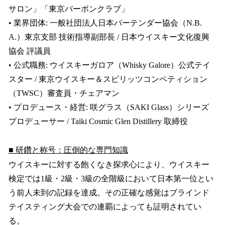
サロン」「東京バーボンクラブ」
• 業界団体: 一般社団法人日本バーテンダー協会（N.B.
A.）東京支部 技術指導副部長 / 日本ウイスキー文化復興
協会 評議員
• 公式職務: ウイスキーガロア（Whisky Galore）公式テイ
スター / 東京ウイスキー＆スピリッツコンペティション
（TWSC）審査員・チェアマン
• プロデュース・経営: 咲グラス（SAKI Glass）シリーズ
プロデューサー / Taiki Cosmic Glen Distillery 取締役
■ 研鑽と称号：圧倒的な専門知識
ウイスキーに対する飽くなき探求心により、ウイスキー
検定では1級・2級・3級の全階級において日本第一位とい
う前人未到の記録を達成。その正確な感覚はブラインド
テイスティング大会での連覇によっても証明されてい
る。