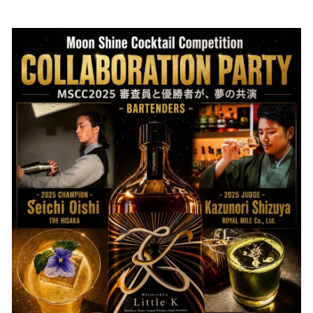
い
ね
！
数
を
読
み
込
み
中
で
す