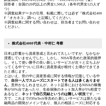
回答者：全国の20代以上の男女1,500人（各年代男女125人ず
つ）
※調査結果データの引用、転載に際しては必ず『株式会社400
F「オカネコ」調べ』と記載してください。
※調査結果に関する問い合わせは、担当者までお問い合わせ
ください。
株式会社400F代表・中村仁 考察
日本は貯蓄から資産形成と言われて久しいですが、なかなか
浸透していませんでした。しかし、NISA等含めた政策的後押
し、そして使い勝手の良い新しいサービスが次々と立ち上が
ってくる中でついに日本に資産形成が根付く土壌ができてき
たと感じます。
とはいえ、世の中に資産形成に関する情報が氾濫している中
で、
自分一人でスムーズにスタートできる人は多くありませ
ん
。意外かもしれませんが、ネット証券におけるNISAの稼働
率が50%台であったり、生命保険のネット加入率が5%程度で
あるなど、
ネットで自己完結というのは難しい状況
です。一
方で、これまでのFinTech等含めた新しいサービスは新たな金
融商品の開発がメインであり、個人の相談ニーズに対応する