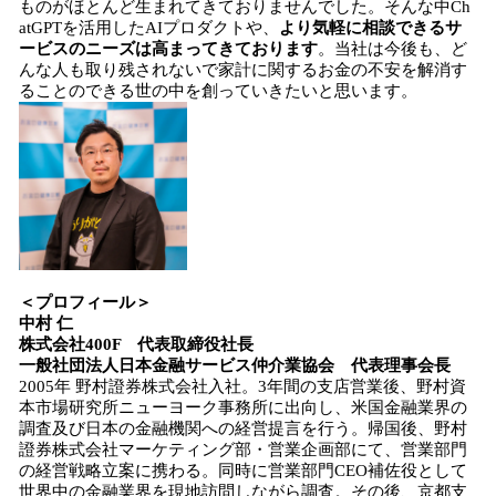
ものがほとんど生まれてきておりませんでした。そんな中Ch
atGPTを活用したAIプロダクトや、
より気軽に相談できるサ
ービスのニーズは高まってきております
。当社は今後も、ど
んな人も取り残されないで家計に関するお金の不安を解消す
ることのできる世の中を創っていきたいと思います。
＜プロフィール＞
中村 仁
株式会社400F 代表取締役社長
一般社団法人日本金融サービス仲介業協会 代表理事会長
2005年 野村證券株式会社入社。3年間の支店営業後、野村資
本市場研究所ニューヨーク事務所に出向し、米国金融業界の
調査及び日本の金融機関への経営提言を行う。帰国後、野村
證券株式会社マーケティング部・営業企画部にて、営業部門
の経営戦略立案に携わる。同時に営業部門CEO補佐役として
世界中の金融業界を現地訪問しながら調査。その後、京都支