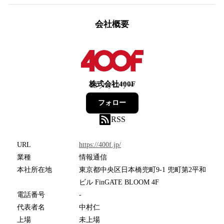
会社概要
株式会社400F
43
フォロワー
フォロー
RSS
URL
https://400f.jp/
業種
情報通信
本社所在地
東京都中央区日本橋兜町9-1 兜町第2平和
ビル FinGATE BLOOM 4F
電話番号
-
代表者名
中村仁
上場
未上場