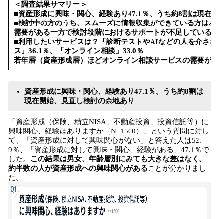
＜調査結果サマリー＞
■資産形成に興味・関心、経験あり47.1％、うち約8割は現在
■検討中の方のうち、スムーズに情報収集ができている方はわず
需要がある一方で検討段階におけるサポートが不足している
■利用したいサービスは？「診断テストやAIなどの人を介さない
ス」36.1％、「オンライン相談」33.0％
若年層（資産形成層）ほどオンライン相談サービスの需要が高
資産形成に興味・関心、経験あり47.1％、うち約8割は
現在開始、見直し検討の余地あり
「資産形成（保険、積立NISA、不動産投資、投資信託等）に
興味関心、経験はありますか（N=1500）」という質問に対し
て、「資産形成に対して興味関心がない」と答えた人は52.
9％、「資産形成に対して興味・関心、経験がある」47.1％で
した。
この結果は男女、年齢層別にみても大きな差はなく、
約半数の人が資産形成への興味関心がある
ことが分かりまし
た。