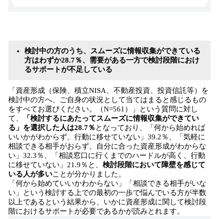
検討中の方のうち、スムーズに情報収集ができている
方はわずか28.7％、需要がある一方で検討段階におけ
るサポートが不足している
「資産形成（保険、積立NISA、不動産投資、投資信託等）を
検討中の方へ、ご自身の状況として当てはまると感じるもの
をすべてお選びください。（N=561）」という質問に対し
て、
「検討するにあたってスムーズに情報収集ができてい
る」を選択した人は28.7％
となっており、「何から始めれば
いいかがわからず、行動に移せていない」39.2％、「気軽に
相談できる相手がおらず、自分に合った資産形成がわからな
い」32.3％、「相談窓口に行くまでのハードルが高く、行動
に移せていない」21.9％と、
検討段階において障壁を感じて
いる人が多い
ことが分かりました。
「何から始めていいかわからない」「相談できる相手がいな
い」という検討する上での最初の一歩で悩んでいる方が半数
以上であるという結果から、いかに資産形成に関して検討段
階におけるサポートが必要であるかが読みとれます。