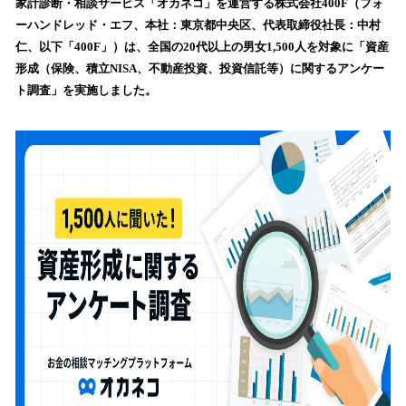
！
家計診断・相談サービス「オカネコ」を運営する株式会社400F（フォ
数
ーハンドレッド・エフ、本社：東京都中央区、代表取締役社長：中村
を
仁、以下「400F」）は、全国の20代以上の男女1,500人を対象に「資産
読
形成（保険、積立NISA、不動産投資、投資信託等）に関するアンケー
み
ト調査」を実施しました。
込
み
中
で
す