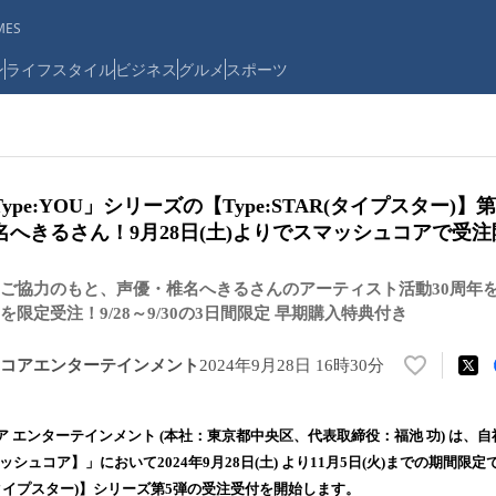
ES
ン
ライフスタイル
ビジネス
グルメ
スポーツ
pe:YOU」シリーズの【Type:STAR(タイプスター)
へきるさん！9月28日(土)よりでスマッシュコアで受
ご協力のもと、声優・椎名へきるさんのアーティスト活動30周年
限定受注！9/28～9/30の3日間限定 早期購入特典付き
コアエンターテインメント
2024年9月28日 16時30分
い
い
ね
 エンターテインメント (本社：東京都中央区、代表取締役：福池 功) は、
！
シュコア】」において2024年9月28日(土) より11月5日(火)までの期間限
数
読み：タイプスター)】シリーズ第5弾の受注受付を開始します。
を