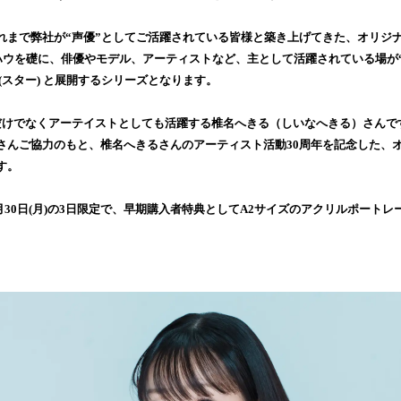
読
み
は、これまで弊社が“声優”としてご活躍されている皆様と築き上げてきた、オリジ
込
ノウハウを礎に、俳優やモデル、アーティストなど、主として活躍されている場が
み
(スター) と展開するシリーズとなります。
中
で
だけでなくアーテイストとしても活躍する椎名へきる（しいなへきる）さんで
す
さんご協力のもと、椎名へきるさんのアーティスト活動30周年を記念した、
す。
～9月30日(月)の3日限定で、早期購入者特典としてA2サイズのアクリルポート