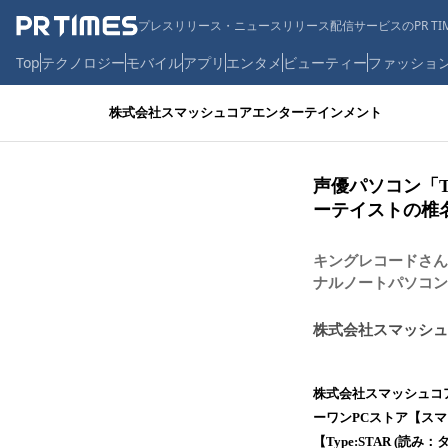
プレスリリース・ニュースリリース配信サービスのPR TIM
Top
テクノロジー
モバイル
アプリ
エンタメ
ビューティー
ファッショ
株式会社スマッシュコアエンターテインメント
声優パソコン「Ty
ーテイストの椎名
キングレコードさん
ナルノートパソコンを
株式会社スマッシュ
株式会社スマッシュコア
ーワンPCストア【スマッ
【Type:STAR (