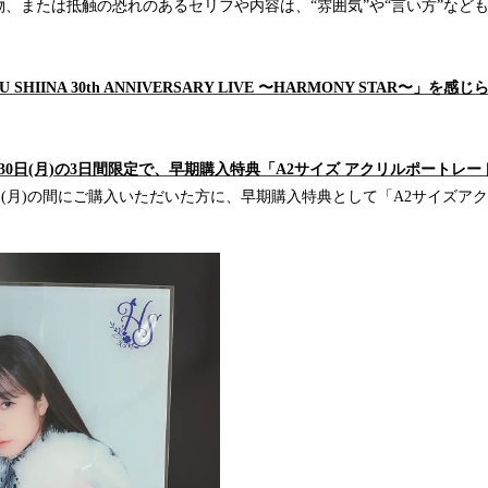
、または抵触の恐れのあるセリフや内容は、“雰囲気”や“言い方”など
 SHIINA 30th ANNIVERSARY LIVE 〜HARMONY STAR〜」
～9月30日(月)の3日間限定で、早期購入特典「A2サイズ アクリルポート
月30日(月)の間にご購入いただいた方に、早期購入特典として「A2サイズ
。