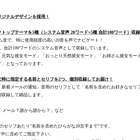
リジナルデザインを採用！
トップテーマを5種（システム音声 20ワード×5種 合計100ワード）収
システム音で、特に使用頻度の高い20音を声でナビゲート！
、合計100ワードのシステム音声として収録しています。
「元気な彼女モード」「おっとり天然彼女モード」「お姉さん彼女モー
ド」となっております。
文時に指定する名前とセリフを2つ、個別収録してお届け！
「新着メールの通知」音用のセリフとして「名前を含めたお好きなセリフ
別収録して納品します。
○。メール？誰から誰から？」など
のセリフあたり“名前を含めたひらがな20文字まで”です。
フ中に含めてご指定下さい。