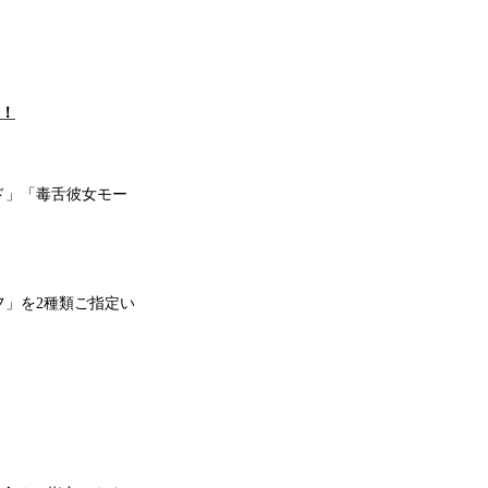
録！
ド」「毒舌彼女モー
」を2種類ご指定い