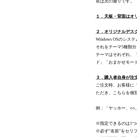
長は次の通りです。
１．天板・背面はオ
２．オリジナルデスク
Windows OSの
それをテーマ5種類分
テーマはそれぞれ、
ド」「おまかせモー
３．購入者自身が注
ご注文時、お客様に
ただき、こちらを個
例：「ヤッホー、○
※指定できるのは1つ
※必ず“名前”をセリ