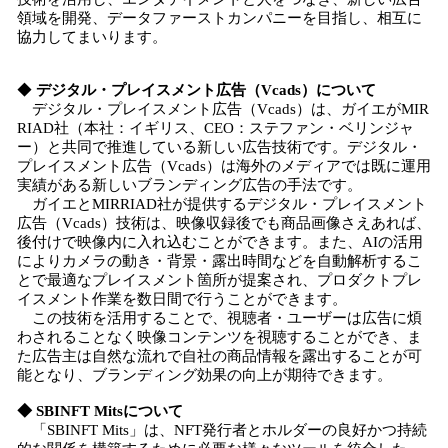
領域を開発、データファーストカンパニーを目指し、相互に
協力してまいります。
◆
デジタル・プレイスメント広告（Vcads）について
デジタル・プレイスメント広告（Vcads）は、ガイエがMIR
RIAD社（本社：イギリス、CEO：ステファン・ベリンジャ
ー）と共同で推進している新しい広告技術です。デジタル・
プレイスメント広告（Vcads）は海外のメディアでは既に運用
実績がある新しいブランディング広告の手法です。
ガイエとMIRRIAD社が提供するデジタル・プレイスメント
広告（Vcads）技術は、映像収録後でも商品画像さえあれば、
後付けで映像内に入れ込むことができます。また、AIの活用
によりカメラの動き・背景・露出時間などを自動解析するこ
とで最適なプレイスメント箇所が提案され、プロダクトプレ
イスメント作業を数日間で行うことができます。
この技術を活用することで、視聴者・ユーザーは広告に煩
わされることなく映像コンテンツを視聴することができ、ま
た広告主は自然な流れで自社の商品情報を露出することが可
能となり、ブランディング効果の向上が期待できます。
◆ SBINFT Mitsについて
「SBINFT Mits」は、NFT発行者とホルダーの良好かつ持続