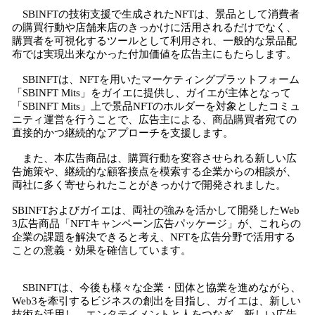
SBINFTの技術支援で生成されたNFTは、景品として消費者
の購買行動や店舗来店のきっかけに活用されるだけでなく、
購買者を可視化するツールとして利用され、一般的な景品配
布では実現出来なかった付加価値を広告主にもたらします。
SBINFTは、NFTを用いたマーケティングプラットフォーム
「SBINFT Mits」をガイエに提供し、ガイエが主体となって
「SBINFT Mits」上で景品NFTのホルダーを対象としたコミュ
ニティ運営を行うことで、広告主による、商品購買者宛ての
直接的かつ継続的なアプローチを支援します。
また、本広告商品は、購買行動を変容させられる新しい広
告施策や、継続的な顧客接点を模索する企業からの相談が、
両社に多く寄せられたことがきっかけで開発されました。
SBINFTおよびガイエは、両社の強みを活かして開発したWeb
3広告商品「NFTキャンペーン広告パッケージ」が、これらの
企業の課題を解決できると考え、NFTを広告分野で活用する
ことの意義・効果を確信しています。
SBINFTは、今後も様々な企業・団体と協業を進めながら、
Web3を牽引するビジネスの創出を目指し、ガイエは、新しい
技術を活用し、エンタテイメントと人をつなぎ、新しい広告