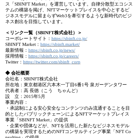
ス「SBINFT Market」を運営しています。自律分散型エコシス
テムの構築を掲げ、NFTマーケットプレイスを中心とするビ
ジネスモデルに留まらずWeb3を牽引するような新時代のビジ
ネス創出を目指しています。
＜リンク一覧（SBINFT株式会社）＞
コーポレートサイト：
https://sbinft.co.jp/
SBINFT Market：
https://sbinft.market/
最新情報：
https://sbinft.co.jp/news/
採用情報：
https://sbinft.co.jp/careers/
Twitter：
https://twitter.com/sbinft_corp
◆ 会社概要
会社名：SBINFT株式会社
所在地：東京都港区六本木一丁目6番1号 泉ガーデンタワー
代表者：高 長徳（こう ちゃんど）
設 立：2015年5月
事業内容：
・承認制による安心安全なコンテンツのみ流通することを目
的としたパブリックチェーンによるNFTマーケットプレイス
事業「SBINFT Market」の提供
・企業や団体などが、NFTを活用した新たなビジネスモデル
の構築を実現するためのNFTコンサルティング事業「NFT Co
nsulting」の提供