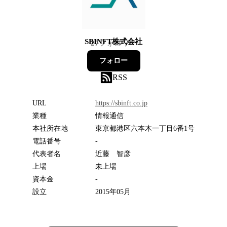
SBINFT株式会社
27
フォロワー
フォロー
RSS
URL
https://sbinft.co.jp
業種
情報通信
本社所在地
東京都港区六本木一丁目6番1号
電話番号
-
代表者名
近藤 智彦
上場
未上場
資本金
-
設立
2015年05月