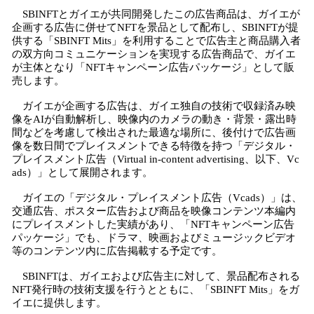
SBINFTとガイエが共同開発したこの広告商品は、ガイエが
企画する広告に併せてNFTを景品として配布し、SBINFTが提
供する「SBINFT Mits」を利用することで広告主と商品購入者
の双方向コミュニケーションを実現する広告商品で、ガイエ
が主体となり「NFTキャンペーン広告パッケージ」として販
売します。
ガイエが企画する広告は、ガイエ独自の技術で収録済み映
像をAIが自動解析し、映像内のカメラの動き・背景・露出時
間などを考慮して検出された最適な場所に、後付けで広告画
像を数日間でプレイスメントできる特徴を持つ「デジタル・
プレイスメント広告（Virtual in-content advertising、以下、Vc
ads）」として展開されます。
ガイエの「デジタル・プレイスメント広告（Vcads）」は、
交通広告、ポスター広告および商品を映像コンテンツ本編内
にプレイスメントした実績があり、「NFTキャンペーン広告
パッケージ」でも、ドラマ、映画およびミュージックビデオ
等のコンテンツ内に広告掲載する予定です。
SBINFTは、ガイエおよび広告主に対して、景品配布される
NFT発行時の技術支援を行うとともに、「SBINFT Mits」をガ
イエに提供します。