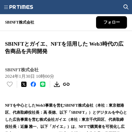
SBINFT株式会社
フォロー
SBINFTとガイエ、NFTを活用した Web3時代の広
告商品を共同開発
SBINFT株式会社
2024年1月30日 10時00分
い
い
ね
！
NFTを中心としたWeb3事業を営むSBINFT株式会社（本社：東京都港
数
区、代表取締役社長：高 長徳、以下「SBINFT」）とデジタルを中心と
を
した広告事業を営む株式会社ガイエ（本社：東京千代田区、代表取締
読
役社長：近藤 雅一、以下「ガイエ」）は、NFTで購買者を可視化し広
み